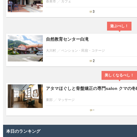
香美市
カフェ
3
遊ぶべし！
自然教育センター白滝
大川村
ペンション・民宿・コテージ
2
美しくなるべし！
アタマほぐしと骨盤矯正の専門salon クマの冬
東部
マッサージ
-
本日のランキング