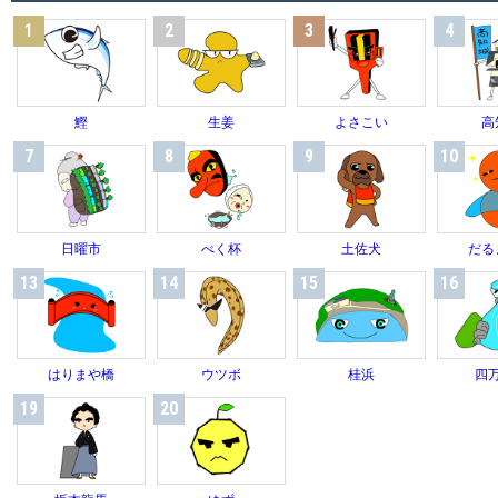
1
2
3
4
鰹
生姜
よさこい
高
7
8
9
10
日曜市
べく杯
土佐犬
だる
13
14
15
16
はりまや橋
ウツボ
桂浜
四
19
20