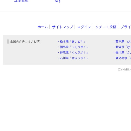
坂本龍馬
ゆず
ホーム
サイトマップ
ログイン
クチコミ投稿
プライ
全国のクチコミナビ(R)
・栃木県「栃ナビ！」
・熊本県「ひ
・福島県「ふくラボ！」
・新潟県「な
・群馬県「ぐんラボ！」
・香川県「さ
・石川県「金沢ラボ！」
・鹿児島県「
(C) HitBit