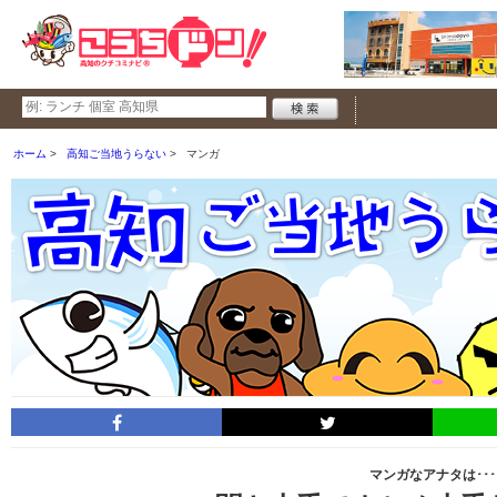
ホーム
高知ご当地うらない
マンガ
マンガなアナタは･･･