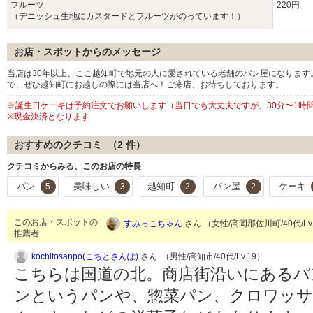
フルーツ
220円
（デニッシュ生地にカスタードとフルーツがのっています！）
お店・スポットからのメッセージ
当店は30年以上、ここ越知町で地元の人に愛されている老舗のパン屋になりま
で、ぜひ越知町にお越しの際には当店へ！ご来店、お待ちしております。
※誕生日ケーキは予約注文でお願いします（当日でも大丈夫ですが、30分〜1時
※現金決済となります
おすすめのクチコミ （
2
件）
クチコミからみる、このお店の特長
パン
美味しい
越知町
パン屋
ケーキ
5
3
2
2
このお店・スポットの
すみっこちゃん
さん （女性/高岡郡佐川町/40代/Lv
推薦者
kochitosanpo(こちとさんぽ)
さん （男性/高知市/40代/Lv.19）
こちらは国道の北。商店街沿いにあるパ
ンというパンや、惣菜パン、クロワッサ