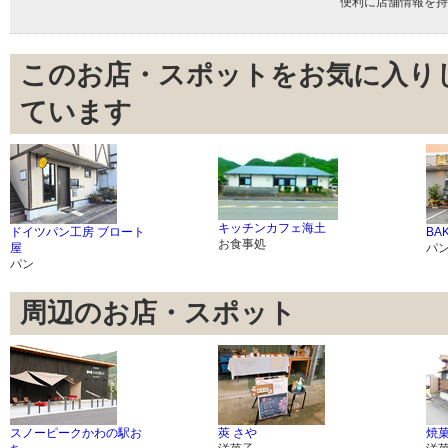
便利に店舗情報を持
このお店・スポットをお気に入り
ています
キッチンカフェ海土
ドイツパン工房 ブロート
BA
お食事処
屋
パ
パン
周辺のお店・スポット
スノーピークかわの駅お
莢 さや
焼菓