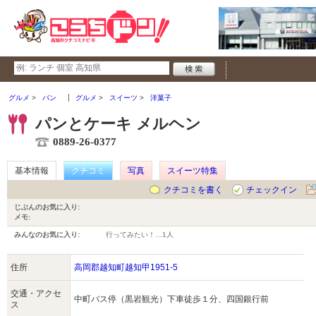
グルメ
パン
グルメ
スイーツ
洋菓子
パンとケーキ メルヘン
0889-26-0377
基本情報
クチコミ
写真
スイーツ特集
クチコミを書く
チェックイン
じぶんのお気に入り:
メモ:
みんなのお気に入り:
行ってみたい！…
1人
住所
高岡郡越知町越知甲1951-5
交通・アクセ
中町バス停（黒岩観光）下車徒歩１分、四国銀行前
ス