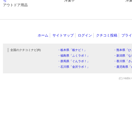
ち
洋菓子
洋
アウトドア用品
ホーム
サイトマップ
ログイン
クチコミ投稿
プライ
全国のクチコミナビ(R)
・栃木県「栃ナビ！」
・熊本県「ひ
・福島県「ふくラボ！」
・新潟県「な
・群馬県「ぐんラボ！」
・香川県「さ
・石川県「金沢ラボ！」
・鹿児島県「
(C) HitBit