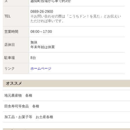
ス
越知町役場から車で約3分
0889-26-2900
TEL
※お問い合わせの際は「こうちドン！を見た」とお伝えい
ただければ幸いです。
営業時間
08:00～17:00
無休
店休日
年末年始は休業
駐車場
8台
リンク
ホームページ
オススメ
地元農産物 各種
田舎寿司等食品 各種
加工品・お菓子等 お土産各種