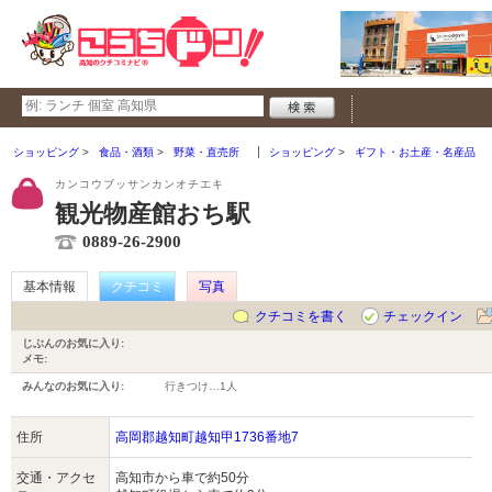
ショッピング
食品・酒類
野菜・直売所
ショッピング
ギフト・お土産・名産品
カンコウブッサンカンオチエキ
観光物産館おち駅
0889-26-2900
基本情報
クチコミ
写真
クチコミを書く
チェックイン
じぶんのお気に入り:
メモ:
みんなのお気に入り:
行きつけ…
1人
住所
高岡郡越知町越知甲1736番地7
交通・アクセ
高知市から車で約50分