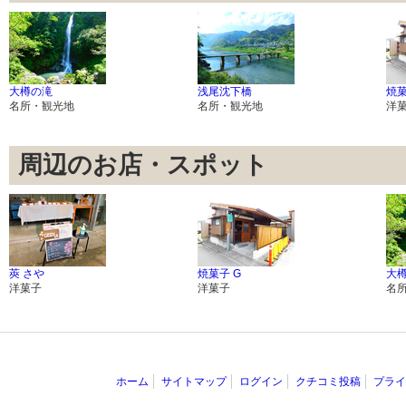
大樽の滝
浅尾沈下橋
焼菓
名所・観光地
名所・観光地
洋
周辺のお店・スポット
莢 さや
焼菓子 G
大
洋菓子
洋菓子
名
ホーム
サイトマップ
ログイン
クチコミ投稿
プライ