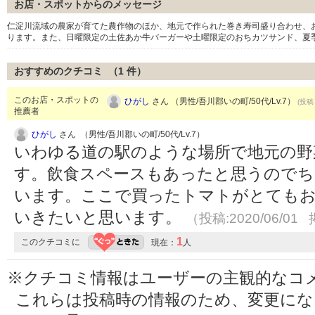
お店・スポットからのメッセージ
仁淀川流域の農家が育てた農作物のほか、地元で作られた巻き寿司盛り合わせ、
ります。また、日曜限定の土佐あか牛バーガーや土曜限定のおちカツサンド、夏
おすすめのクチコミ （
1
件）
このお店・スポットの
ひがし
さん （男性/吾川郡いの町/50代/Lv.7）
(投稿：
推薦者
ひがし
さん （男性/吾川郡いの町/50代/Lv.7）
いわゆる道の駅のような場所で地元の野
す。飲食スペースもあったと思うのでち
います。ここで買ったトマトがとても
いきたいと思います。
（投稿:2020/06/01 
1
このクチコミに
現在：
人
※クチコミ情報はユーザーの主観的なコ
これらは投稿時の情報のため、変更に