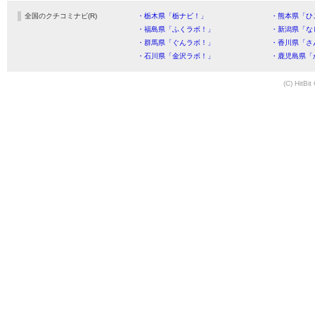
全国のクチコミナビ(R)
・栃木県「栃ナビ！」
・熊本県「ひ
・福島県「ふくラボ！」
・新潟県「な
・群馬県「ぐんラボ！」
・香川県「さ
・石川県「金沢ラボ！」
・鹿児島県「
(C) HitBit