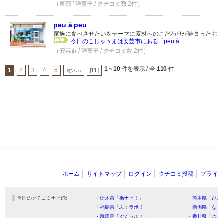
（東部 / 洋菓子 / クチコミ数 2件）
peu à peu
家族に食べさせたいをテーマに素材へのこだわりが詰まったお
今日のこじゃうまは安芸市にある「peu à...
（安芸市 / 洋菓子 / クチコミ数 2件）
1～10
件を表示 / 全
110
件
1
2
3
4
5
[11]
次へ»
ホーム
サイトマップ
ログイン
クチコミ投稿
プライ
全国のクチコミナビ(R)
・栃木県「栃ナビ！」
・熊本県「ひ
・福島県「ふくラボ！」
・新潟県「な
・群馬県「ぐんラボ！」
・香川県「さ