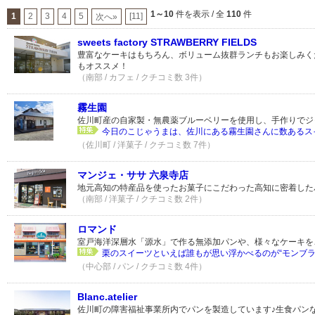
1～10
件を表示 / 全
110
件
1
2
3
4
5
[11]
次へ»
sweets factory STRAWBERRY FIELDS
豊富なケーキはもちろん、ボリューム抜群ランチもお楽しみく
もオススメ！
（南部 / カフェ / クチコミ数 3件）
霧生園
佐川町産の自家製・無農薬ブルーベリーを使用し、手作りでジ
今日のこじゃうまは、佐川にある霧生園さんに数あるスイ
（佐川町 / 洋菓子 / クチコミ数 7件）
マンジェ・ササ 六泉寺店
地元高知の特産品を使ったお菓子にこだわった高知に密着した
（南部 / 洋菓子 / クチコミ数 2件）
ロマンド
室戸海洋深層水「源水」で作る無添加パンや、様々なケーキを
栗のスイーツといえば誰もが思い浮かべるのが“モンブラン
（中心部 / パン / クチコミ数 4件）
Blanc.atelier
佐川町の障害福祉事業所内でパンを製造しています♪生食パン