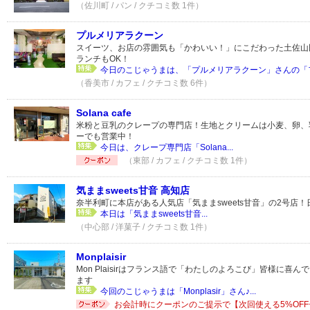
（佐川町 / パン / クチコミ数 1件）
プルメリアラクーン
スイーツ、お店の雰囲気も「かわいい！」にこだわった土佐山
ランチもOK！
今日のこじゃうまは、「プルメリアラクーン」さんの「フ
（香美市 / カフェ / クチコミ数 6件）
Solana cafe
米粉と豆乳のクレープの専門店！生地とクリームは小麦、卵、
ーでも営業中！
今日は、クレープ専門店「Solana...
（東部 / カフェ / クチコミ数 1件）
気ままsweets甘音 高知店
奈半利町に本店がある人気店「気ままsweets甘音」の2号店
本日は「気ままsweets甘音...
（中心部 / 洋菓子 / クチコミ数 1件）
Monplaisir
Mon Plaisirはフランス語で「わたしのよろこび」皆様に喜
ます
今回のこじゃうまは「Monplasir」さん♪...
お会計時にクーポンのご提示で【次回使える5%OF