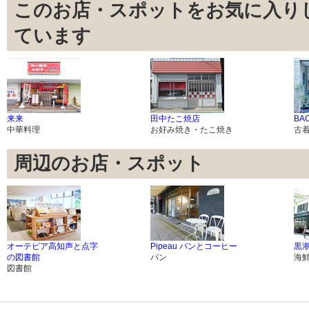
このお店・スポットをお気に入り
ています
来来
田中たこ焼店
BA
中華料理
お好み焼き・たこ焼き
古
周辺のお店・スポット
オーテピア高知声と点字
Pipeau パンとコーヒー
黒
の図書館
パン
海
図書館