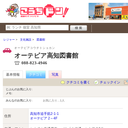
レジャー
文化施設
図書館
オーテピアコウチトショカン
オーテピア高知図書館
088-823-4946
基本情報
クチコミ
写真
クチコミを書く
チェックイン
じぶんのお気に入り:
メモ:
みんなのお気に入り:
お気に入り…
1人
高知市追手筋2-1-1
住所
オーテピア 2～4F