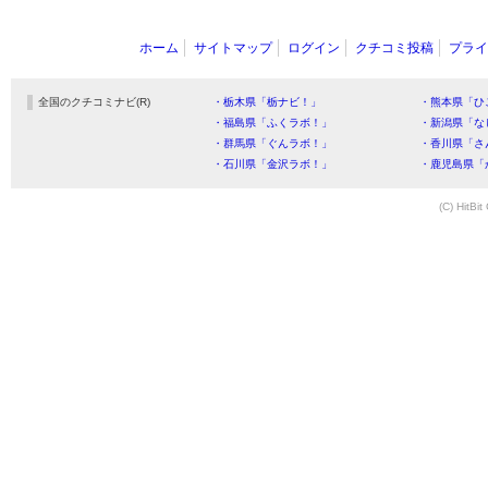
ホーム
サイトマップ
ログイン
クチコミ投稿
プライ
全国のクチコミナビ(R)
・栃木県「栃ナビ！」
・熊本県「ひ
・福島県「ふくラボ！」
・新潟県「な
・群馬県「ぐんラボ！」
・香川県「さ
・石川県「金沢ラボ！」
・鹿児島県「
(C) HitBit