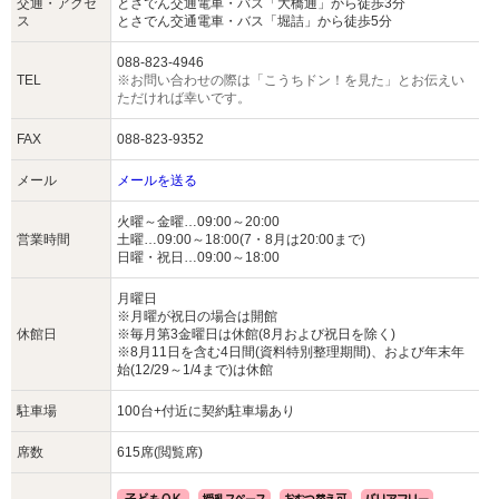
交通・アクセ
とさでん交通電車・バス「大橋通」から徒歩3分
ス
とさでん交通電車・バス「堀詰」から徒歩5分
088-823-4946
TEL
※お問い合わせの際は「こうちドン！を見た」とお伝えい
ただければ幸いです。
FAX
088-823-9352
メール
メールを送る
火曜～金曜…09:00～20:00
営業時間
土曜…09:00～18:00(7・8月は20:00まで)
日曜・祝日…09:00～18:00
月曜日
※月曜が祝日の場合は開館
休館日
※毎月第3金曜日は休館(8月および祝日を除く)
※8月11日を含む4日間(資料特別整理期間)、および年末年
始(12/29～1/4まで)は休館
駐車場
100台+付近に契約駐車場あり
席数
615席(閲覧席)