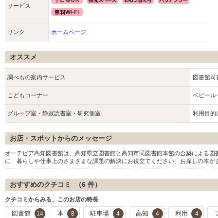
サービス
リンク
ホームページ
オススメ
調べもの案内サービス
図書館司
こどもコーナー
ベビール
グループ室・静寂読書室・研究個室
利用目的
お店・スポットからのメッセージ
オーテピア高知図書館は、高知県立図書館と高知市民図書館本館の合築による図書
に、暮らしや仕事上のさまざまな課題の解決にお役立てください。お探しの本が
おすすめのクチコミ （
6
件）
クチコミからみる、このお店の特長
図書館
本
駐車場
高知
利用
14
8
4
4
4