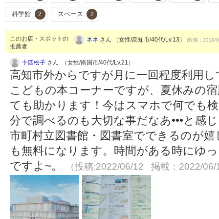
科学館
スペース
2
2
このお店・スポットの
ネネ
さん （女性/高知市/40代/Lv.13）
(投稿：2019/0
推薦者
十四松子
さん （女性/南国市/40代/Lv.21）
高知市外からですが月に一回程度利用し
こどもの本コーナーですが、夏休みの宿
ても助かります！今はスマホで何でも検
分で調べるのも大切な事だなあ•••と感
市町村立図書館・図書室でできるのが嬉
も無料になります。時間がある時にゆっ
ですよ~。
（投稿:2022/06/12 掲載：2022/06/