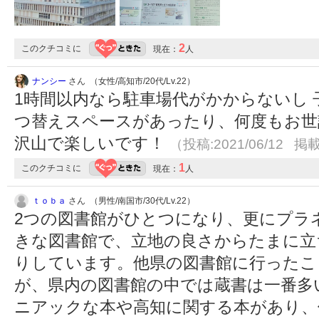
2
このクチコミに
現在：
人
ナンシー
さん （女性/高知市/20代/Lv.22）
1時間以内なら駐車場代がかからないし
つ替えスペースがあったり、何度もお世
沢山で楽しいです！
（投稿:2021/06/12 掲載
1
このクチコミに
現在：
人
ｔｏｂａ
さん （男性/南国市/30代/Lv.22）
2つの図書館がひとつになり、更にプラ
きな図書館で、立地の良さからたまに立
りしています。他県の図書館に行ったこ
が、県内の図書館の中では蔵書は一番多
ニアックな本や高知に関する本があり、