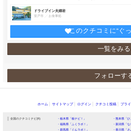
ドライブイン夫婦岩
室戸市
お食事処
このクチコミに“ぐ
一覧をみる
フォローす
ホーム
サイトマップ
ログイン
クチコミ投稿
プライ
全国のクチコミナビ(R)
・栃木県「栃ナビ！」
・熊本県「ひ
・福島県「ふくラボ！」
・新潟県「な
・群馬県「ぐんラボ！」
・香川県「さ