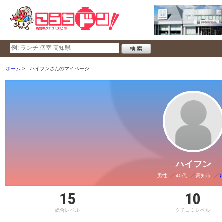
ホーム
ハイフンさんのマイページ
ハイフン
男性
40代
高知市
15
10
総合レベル
クチコミレベル