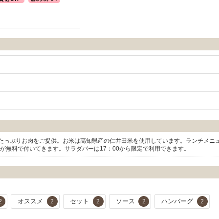
たっぷりお肉をご提供。お米は高知県産の仁井田米を使用しています。ランチメニ
ーが無料で付いてきます。サラダバーは17：00から限定で利用できます。
オススメ
セット
ソース
ハンバーグ
2
2
2
2
2