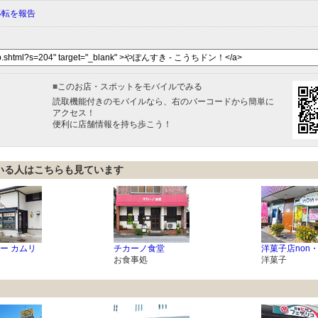
移転を報告
■
このお店・スポットをモバイルでみる
読取機能付きのモバイルなら、右のバーコードから簡単に
アクセス！
便利に店舗情報を持ち歩こう！
いる人はこちらも見ています
ー カムリ
チカーノ食堂
洋菓子店non・
お食事処
洋菓子