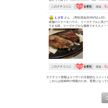
非行ってみて!!
（投稿:2022/04/05 掲載：2022/04
0
このクチコミに
現在：
むぎ茶
さん （男性/高知市/40代/Lv.20）
老舗のステーキハウス。リーズナブルに高グ
できる味、リーズナブルな価格でオススメ！
0
このクチコミに
現在：
※クチコミ情報はユーザーの主観的なコメント
これらは投稿時の情報のため、変更になって