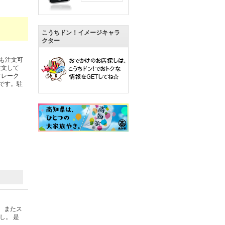
こうちドン！イメージキャラ
クター
も注文可
注文して
フレーク
です。駐
。またス
し。 是