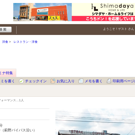
ようこそ！
ゲスト
さん
洋食
レストラン・洋食
ミナ特集
コミを書く
チェックイン
お気に入り
メモを書く
印刷用ページ
フォーマンス…
1人
分
分（薊野バイパス沿い）