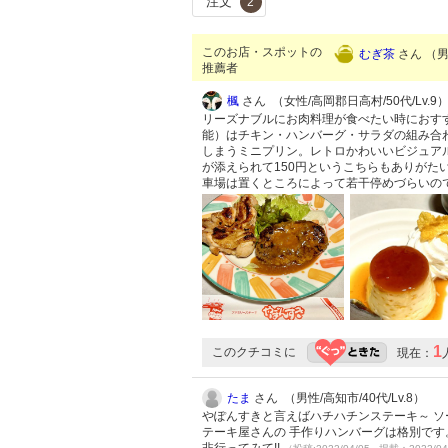
注文
2
このお店・スポットの
むぎ茶
さん （男性
推薦者
楓
さん （女性/高岡郡日高村/50代/Lv.9
リーズナブルにお肉料理が食べたい時におす
能）はチキン・ハンバーグ・サラダの組み合わ
しまうミニプリン。レトロかわいいビジュア
が添えられて150円というこちらもありがた
車場は置くところによって若干停めづらいの
1
このクチコミに
現在：
たま
さん （男性/高知市/40代/Lv.8）
やぽんすきと言えばハチハチンステーキ～ ソ
テーキ屋さんの 手作りハンバーグは格別です