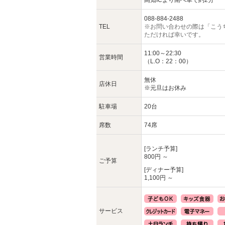
高知ICより南へ車で約2分
088-884-2488
TEL
※お問い合わせの際は「こう
ただければ幸いです。
11:00～22:30
営業時間
（L.O：22：00）
無休
店休日
※元旦はお休み
駐車場
20台
席数
74席
[ランチ予算]
800円 ～
ご予算
[ディナー予算]
1,100円 ～
サービス