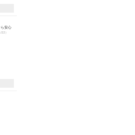
なら安心
1/22）