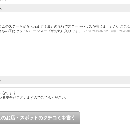
/05）
人
ラムのステーキが食べれます！最近の流行でステーキハウスが増えましたが、ここ
うちの子はセットのコーンスープがお気に入りです。
（投稿:2019/07/22 掲載：2020/0
人
になります。
いる場合がございますのでご了承ください。
このお店・スポットのクチコミを書く