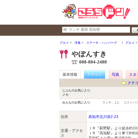
グルメ
洋食
ステーキ・ハンバーグ
グルメ
やぽんすき
088-884-2488
基本情報
クチコミ
写真
スタ
クチ
じぶんのお気に入り:
メモ:
みんなのお気に入り:
ランチ…
1人
コストパ
住所
高知市北川添2-23
ＪＲ『薊野駅』より徒歩約10
交通・アクセ
ＪＲ『高知駅』より車で約6
ス