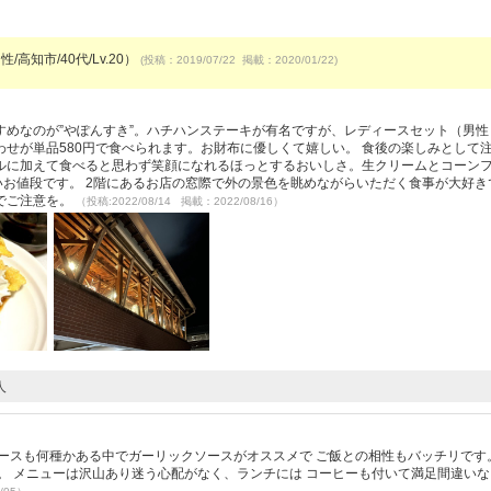
/高知市/40代/Lv.20）
(投稿：2019/07/22 掲載：2020/01/22)
）
すめなのが”やぽんすき”。ハチハンステーキが有名ですが、レディースセット（男性
せが単品580円で食べられます。お財布に優しくて嬉しい。 食後の楽しみとして
ルに加えて食べると思わず笑顔になれるほっとするおいしさ。生クリームとコーン
いお値段です。 2階にあるお店の窓際で外の景色を眺めながらいただく食事が大好き
でご注意を。
（投稿:2022/08/14 掲載：2022/08/16）
人
ースも何種かある中でガーリックソースがオススメで ご飯との相性もバッチリです
。 メニューは沢山あり迷う心配がなく、ランチには コーヒーも付いて満足間違いな