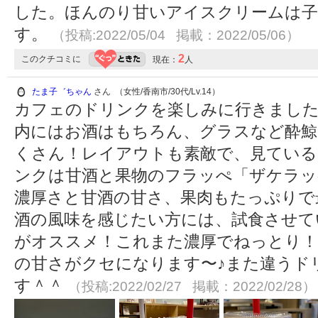
した。ほんのり甘いアイスクリームは子
す。
（投稿:2022/05/04 掲載：2022/05/06）
2
このクチコミに
現在：
人
たま子゛ちゃん
さん （女性/香南市/30代/Lv.14）
カフェのドリンクを楽しみに行きました∩ ᷇
内にはお酒はもちろん、グラスなど酔
くさん！レイアウトも素敵で、見ている
ンクは甘酒と果物のフラッぺ「ザケラッ
濃厚さと甘酒の甘さ、果肉もたっぷりで最高
酒の風味を感じたい方には、試食させて
がオススメ！これまた濃厚でねっとり！
の甘さがクセになります〜♪また違うド
す＾＾
（投稿:2022/02/27 掲載：2022/02/28）