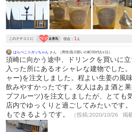
1
このクチコミに
現在：
人
はらぺこ☆ガッちゃん
さん （男性/吾川郡いの町/30代/Lv.11）
須崎に向かう途中、ドリンクを買いに立
入った所にあるオシャレな建物でした。
ャー)を注文しました。程よい生姜の風
飲みやすかったです。友人はあま酒と果
プフルーツ)を注文しましたが、とても
店内でゆっくりと過ごしてみたいです。
もできるようです。
（投稿:2020/10/26 掲載