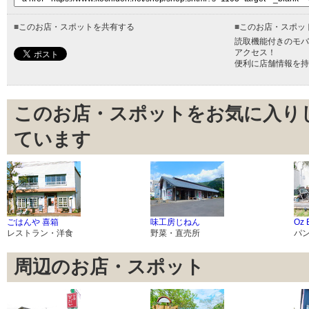
■
このお店・スポットを共有する
■
このお店・スポッ
読取機能付きのモバ
アクセス！
便利に店舗情報を持
このお店・スポットをお気に入り
ています
ごはんや 喜箱
味工房じねん
Oz 
レストラン・洋食
野菜・直売所
パ
周辺のお店・スポット