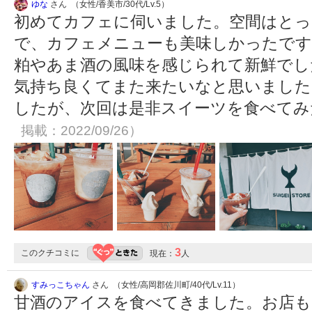
ゆな
さん （女性/香美市/30代/Lv.5）
初めてカフェに伺いました。空間はとっ
で、カフェメニューも美味しかったです
粕やあま酒の風味を感じられて新鮮でし
気持ち良くてまた来たいなと思いました
したが、次回は是非スイーツを食べて
掲載：2022/09/26）
3
このクチコミに
現在：
人
すみっこちゃん
さん （女性/高岡郡佐川町/40代/Lv.11）
甘酒のアイスを食べてきました。お店も