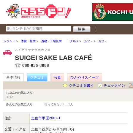
レジャー
体験・見学
酒蔵・工場見学
グルメ
カフェ
カフェ
スイゲイサケラボカフェ
SUIGEI SAKE LAB CAFÉ
088-856-8888
基本情報
クチコミ
写真
ひんやりスイーツ
クチコミを書く
チェックイン
じぶんのお気に入り:
メモ:
みんなのお気に入り:
行ってみたい！…
1人
住所
土佐市甲原2001-1
交通・アクセ
土佐市役所から車で約13分