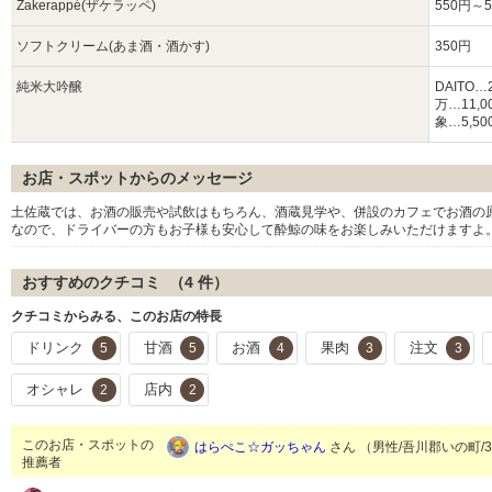
Zakerappé(ザケラッペ)
550円～5
ソフトクリーム(あま酒・酒かす)
350円
純米大吟醸
DAITO…
万…11,0
象…5,50
お店・スポットからのメッセージ
土佐蔵では、お酒の販売や試飲はもちろん、酒蔵見学や、併設のカフェでお酒の
なので、ドライバーの方もお子様も安心して酔鯨の味をお楽しみいただけますよ
おすすめのクチコミ （
4
件）
クチコミからみる、このお店の特長
ドリンク
甘酒
お酒
果肉
注文
5
5
4
3
3
オシャレ
店内
2
2
このお店・スポットの
はらぺこ☆ガッちゃん
さん （男性/吾川郡いの町/30
推薦者