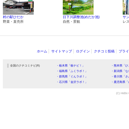
村の駅ひだか
日下川調整池(めだか池)
サ
野菜・直売所
自然・景観
レ
ホーム
サイトマップ
ログイン
クチコミ投稿
プライ
全国のクチコミナビ(R)
・栃木県「栃ナビ！」
・熊本県「ひ
・福島県「ふくラボ！」
・新潟県「な
・群馬県「ぐんラボ！」
・香川県「さ
・石川県「金沢ラボ！」
・鹿児島県「
(C) HitBit