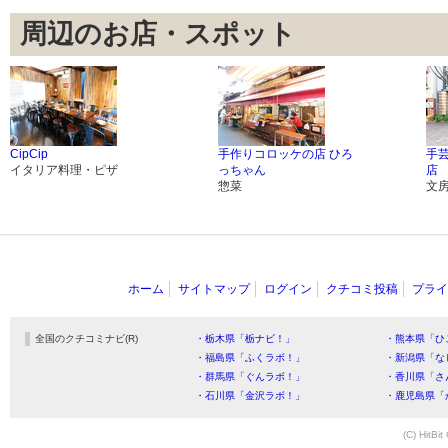
周辺のお店・スポット
CipCip
手作りコロッケの店 ひろ
手
イタリア料理・ピザ
っちゃん
店
惣菜
文
ホーム
サイトマップ
ログイン
クチコミ投稿
プライ
全国のクチコミナビ(R)
・栃木県「栃ナビ！」
・熊本県「ひ
・福島県「ふくラボ！」
・新潟県「な
・群馬県「ぐんラボ！」
・香川県「さ
・石川県「金沢ラボ！」
・鹿児島県「
(C) HitBit