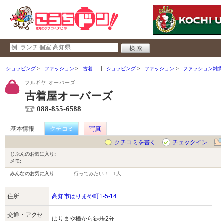
ショッピング
ファッション
古着
ショッピング
ファッション
ファッション雑
フルギヤ オーバーズ
古着屋オーバーズ
088-855-6588
基本情報
クチコミ
写真
クチコミを書く
チェックイン
じぶんのお気に入り:
メモ:
みんなのお気に入り:
行ってみたい！…
1人
住所
高知市はりまや町1-5-14
交通・アクセ
はりまや橋から徒歩2分