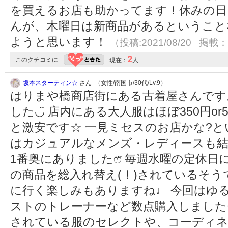
を買えるお店も助かってます！休みの日
んが、木曜日は新商品があるということ
ようと思います！
（投稿:2021/08/20 掲載：2
2
このクチコミに
現在：
人
坂本スターティン☆
さん （女性/南国市/30代/Lv.9）
はりまや橋商店街にある古着屋さんです
した︎︎◡̈︎ 店内にある大人服はほぼ350円o
と激安です☆ 一見ミセスのお店かな?
はカジュアルなメンズ・レディースも結
1番奥にありましたෆ̈ 毎週水曜の定休
の商品を総入れ替え(！)されているそ
に行く楽しみもありますね♩ 今回はゆ
ストのトレーナーなど数点購入しました
されている服のセレクトや、コーディ