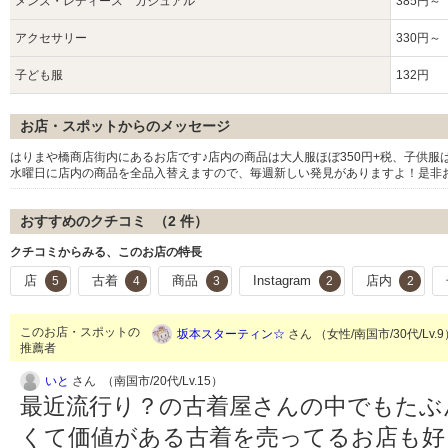
メンズ・レディース カジュアル
385円～
アクセサリー
330円～
子ども服
132円
お店・スポットからのメッセージ
はりまや橋商店街内にあるお店です♪店内の商品は大人服ほぼ350円+税、子供服
水曜日に店内の商品を全品入替えますので、毎週新しい発見がありますよ！是非
おすすめのクチコミ （
2
件）
クチコミからみる、このお店の特長
店
古着
商品
Instagram
店内
5
4
3
2
2
このお店・スポットの
坂本スターティン☆
さん （女性/南国市/30代/Lv.
推薦者
いと
さん （南国市/20代/Lv.15）
最近流行り？の古着屋さんの中でもたぶ
くて価値がある古着を売ってるお店も好