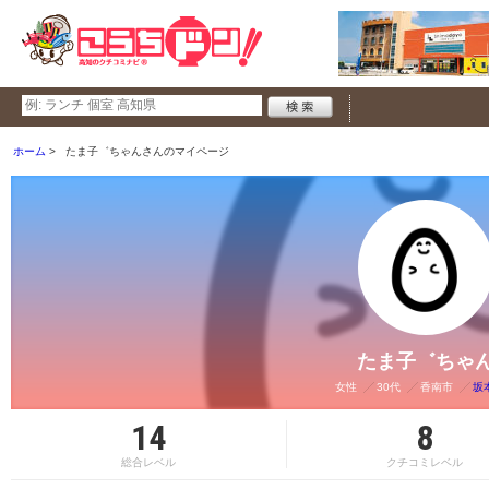
ホーム
たま子゛ちゃんさんのマイページ
たま子゛ちゃ
女性
30代
香南市
坂
14
8
総合レベル
クチコミレベル