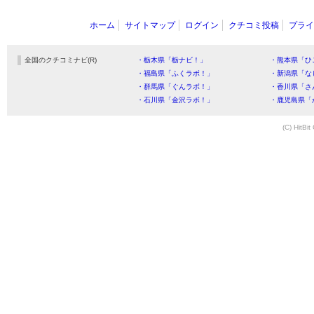
ホーム
サイトマップ
ログイン
クチコミ投稿
プライ
全国のクチコミナビ(R)
・栃木県「栃ナビ！」
・熊本県「ひ
・福島県「ふくラボ！」
・新潟県「な
・群馬県「ぐんラボ！」
・香川県「さ
・石川県「金沢ラボ！」
・鹿児島県「
(C) HitBit