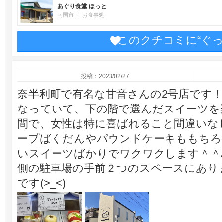
あぐり食堂 ほっと
南国市
お食事処
このクチコミに“ぐ
投稿：2023/02/27
奈半利町で有名な甘音さんの2号店です
なっていて、下の階で選んだスイーツを
間で、女性は特に喜ばれること間違いな
ープばくだんやパウンドケーキももちろ
いスイーツばかりでワクワクします＾＾
側の駐車場の手前２つのスペースにあり
です(>_<)