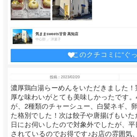
気ままsweets甘音 高知店
中心部
洋菓子
このクチコミに“ぐ
投稿：2023/02/20
濃厚鶏白湯らーめんをいただきました！
厚な味わいがとても美味しかったです。4
が、2種類のチャーシュー、白髪ネギ、
た格別でした！次は餃子や唐揚げもいた
日にお伺いしたので対象外でしたが、平
されているのでお得です♪お店の雰囲気