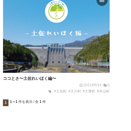
ココとさ〜土佐れいほく編〜
2021/05/14
0
#土佐町
#大川村
#大豊町
#本山町
1～1
件を表示 / 全
1
件
1