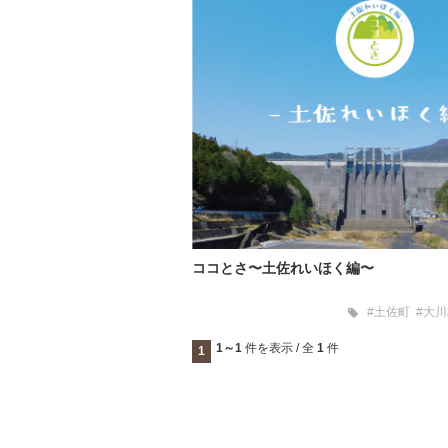
ココとさ〜土佐れいほく編〜
#土佐町
#大
1～1
件を表示 / 全
1
件
1