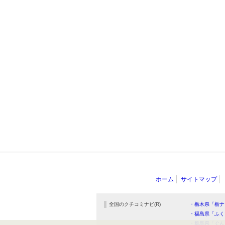
ホーム
サイトマップ
全国のクチコミナビ(R)
・栃木県「栃ナ
・福島県「ふく
・群馬県「ぐん