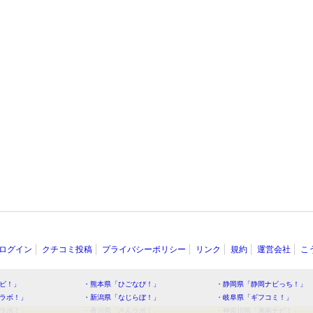
ログイン
クチコミ投稿
プライバシーポリシー
リンク
規約
運営会社
こ
ビ！」
・熊本県「ひごなび！」
・静岡県「静岡ナビっち！」
ラボ！」
・新潟県「なじらぼ！」
・岐阜県「ギフコミ！」
ラボ！」
・香川県「さんラボ！」
・神奈川県「湘南ナビ！」