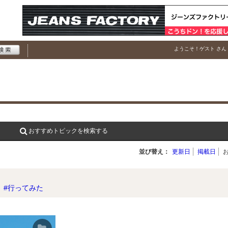
ようこそ！
ゲスト
さん
おすすめトピックを検索する
並び替え：
更新日
掲載日
#行ってみた