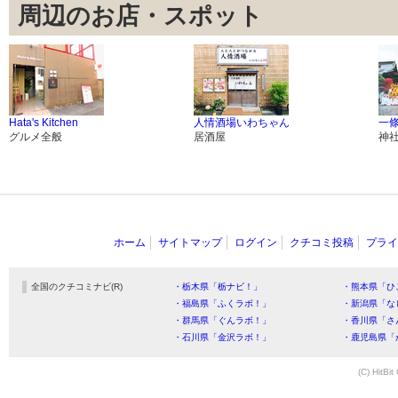
周辺のお店・スポット
Hata's Kitchen
人情酒場いわちゃん
一
グルメ全般
居酒屋
神
ホーム
サイトマップ
ログイン
クチコミ投稿
プライ
全国のクチコミナビ(R)
・栃木県「栃ナビ！」
・熊本県「ひ
・福島県「ふくラボ！」
・新潟県「な
・群馬県「ぐんラボ！」
・香川県「さ
・石川県「金沢ラボ！」
・鹿児島県「
(C) HitBit