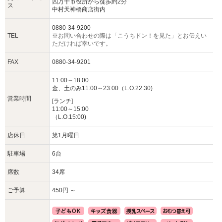
四万十市役所から徒歩約2分
ス
中村天神橋商店街内
0880-34-9200
TEL
※お問い合わせの際は「こうちドン！を見た」とお伝えい
ただければ幸いです。
FAX
0880-34-9201
11:00～18:00
金、土のみ11:00～23:00（L.O.22:30)
営業時間
[ランチ]
11:00～15:00
（L.O.15:00)
店休日
第1月曜日
駐車場
6台
席数
34席
ご予算
450円 ～