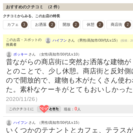
おすすめのクチコミ （
2
件）
クチコミからみる、このお店の特長
カフェ
お洒落
開放
休憩
商店街
3
2
2
2
2
このお店・スポットの
ハイフン
さん （男性/高知市/30代/Lv.15）
(投稿：20
推薦者
ポッキー
さん （女性/高知市/30代/Lv.10）
昔ながらの商店街に突然お洒落な建物が
とのことで、少し休憩。商店街と反対側
ので開放的で、建物も木がたくさん使わ
た。素朴なケーキがとてもおいしかっ
2020/11/26）
0
このクチコミに
現在：
人
ハイフン
さん （男性/高知市/30代/Lv.15）
いくつかのテナントとカフェ、テラスが