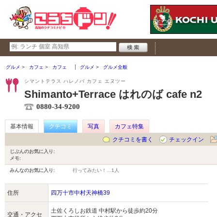
グルメ
カフェ
カフェ
グルメ
グルメ全般
シマントテラス ハレノバ カフェ エヌツー
Shimanto+Terrace はれのば cafe n2
0880-34-9200
基本情報
クチコミ
写真
カフェ特集
クチコミを書く
チェックイン
じぶんのお気に入り:
メモ:
みんなのお気に入り:
行ってみたい！…
1人
住所
四万十市中村天神橋39
土佐くろしお鉄道 中村駅から徒歩約20分
交通・アクセ