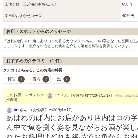
土佐ジロー玉〆海の幸あんかけ
650円
本日のおまかせコース
4070円
お店・スポットからのメッセージ
『はれのば』の一角にあり白木の香るカウンターのみ、コの字となった空間で主
ここにります。魚介を中心とした食材を介して魅せる料理を提供しています。
おすすめのクチコミ （
1
件）
クチコミからみる、このお店の特長
料理
店内
魚
3
2
2
このお店・スポットの
hr*
さん （女性/高知市/20代/Lv.17）
(投稿：2020/12
推薦者
hr*
さん （女性/高知市/20代/Lv.17）
あはれのば内にお店があり店内はコの字
ん中で魚を捌く姿を見ながらお酒が楽し
れたお料理はどれも絶品でお魚からお肉