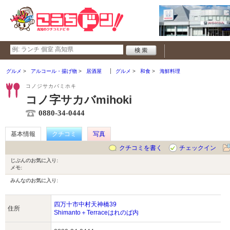
グルメ
アルコール・揚げ物
居酒屋
グルメ
和食
海鮮料理
コノジサカバミホキ
コノ字サカバmihoki
0880-34-0444
基本情報
クチコミ
写真
クチコミを書く
チェックイン
じぶんのお気に入り:
メモ:
みんなのお気に入り:
四万十市中村天神橋39
住所
Shimanto＋Terraceはれのば内