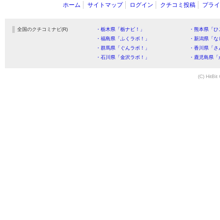
ホーム
サイトマップ
ログイン
クチコミ投稿
プライ
全国のクチコミナビ(R)
・栃木県「栃ナビ！」
・熊本県「ひ
・福島県「ふくラボ！」
・新潟県「な
・群馬県「ぐんラボ！」
・香川県「さ
・石川県「金沢ラボ！」
・鹿児島県「
(C) HitBit