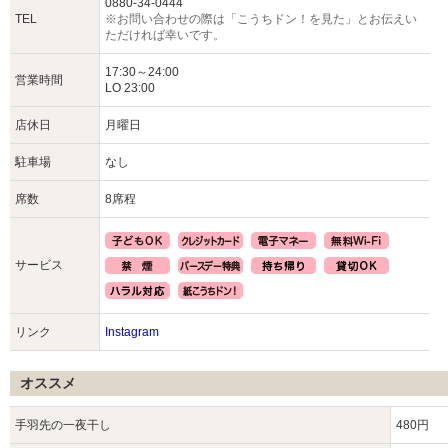
0880-34-0444
TEL
※お問い合わせの際は「こうちドン！を見た」とお伝えい
ただければ幸いです。
17:30～24:00
営業時間
LO 23:00
店休日
月曜日
駐車場
なし
席数
8席程
サービス
リンク
Instagram
オススメ
手羽先の一夜干し
480円