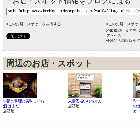
お店・スポット情報をブログにはる
■
このお店・スポットを共有する
■
このお店・スポッ
読取機能付きのモバ
アクセス！
便利に店舗情報を持
周辺のお店・スポット
季節の料理と美味しいお
人情酒場いわちゃん
Shi
酒 はまだ
居酒屋
のば 
居酒屋
カ