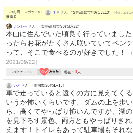
このお店・スポットの
ネネ
さん （女性/高知市/40代/Lv.13）
(投稿：2019/0
推薦者
ナンシー
さん （女性/高知市/20代/Lv.22）
本山に住んでいた頃良く行っていました
ったらお花がたくさん咲いていてベン
って、そこで食べるのが好きでした！
（
2021/09/22）
0
このクチコミに
現在：
人
いと
さん （南国市/20代/Lv.15）
車で走っていると遠くの方に見えてくる
いうか怖いくらいです。ダムの上を歩
ら、高くてやっぱり怖いんですが、湖の
を見下ろす景色、両方ともやっぱりきれ
えます！トイレもあって駐車場もそれな