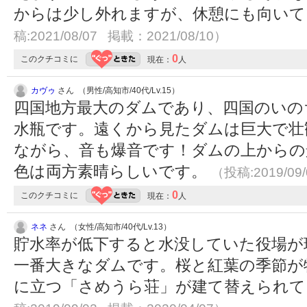
からは少し外れますが、休憩にも向い
稿:2021/08/07 掲載：2021/08/10）
0
このクチコミに
現在：
人
カヴゥ
さん （男性/高知市/40代/Lv.15）
四国地方最大のダムであり、四国のいの
水瓶です。遠くから見たダムは巨大で壮
ながら、音も爆音です！ダムの上からの
色は両方素晴らしいです。
（投稿:2019/09
0
このクチコミに
現在：
人
ネネ
さん （女性/高知市/40代/Lv.13）
貯水率が低下すると水没していた役場が
一番大きなダムです。桜と紅葉の季節が
に立つ「さめうら荘」が建て替えられ