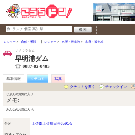
レジャー
自然・景観
レジャー
名所・観光地
名所・観光地
サメウラダム
早明浦ダム
0887-82-0485
基本情報
クチコミ
写真
クチコミを書く
チェックイン
じぶんのお気に入り:
メモ:
みんなのお気に入り:
住所
土佐郡土佐町田井6591-5
交通・アクセ