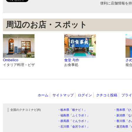
便利に店舗情報を持
周辺のお店・スポット
Ombelico
食堂 与作
さ
イタリア料理・ピザ
お食事処
複
ホーム
サイトマップ
ログイン
クチコミ投稿
プライ
全国のクチコミナビ(R)
・栃木県「栃ナビ！」
・熊本県「ひ
・福島県「ふくラボ！」
・新潟県「な
・群馬県「ぐんラボ！」
・香川県「さ
・石川県「金沢ラボ！」
・鹿児島県「