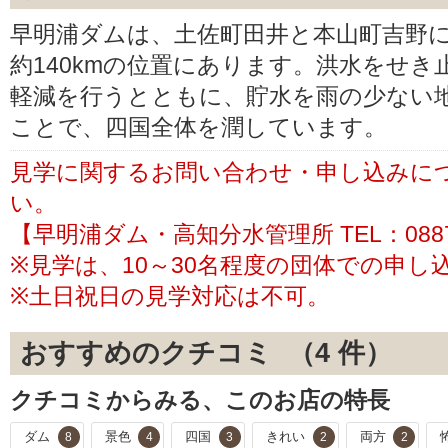
早明浦ダムは、土佐町田井と本山町吉野
約140kmの位置にあります。洪水をせ
軽減を行うとともに、貯水を雨の少ない
ことで、四国全体を潤しています。
見学に関するお問い合わせ・申し込みに
い。
【早明浦ダム・高知分水管理所 TEL：0887-
※見学は、10～30名程度の団体での申し
※土日祝日の見学対応は不可。
おすすめのクチコミ （
4
件）
クチコミからみる、このお店の特長
ダム
景色
四国
きれい
両方
8
4
3
2
2