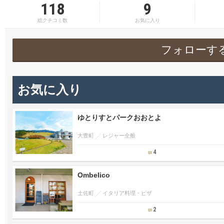
118
9
総クチコミ数
お気に入り
フォローす
お気に入り
ゆとりすとパークおおとよ
大豊町
レジャー全般
4
Ombelico
土佐町
イタリア料理・ピザ
2