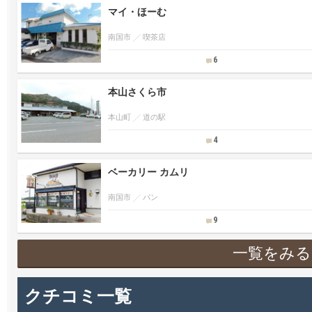
マイ・ほーむ
南国市
喫茶店
6
本山さくら市
本山町
道の駅
4
ベーカリー カムリ
南国市
パン
9
一覧をみる
クチコミ一覧