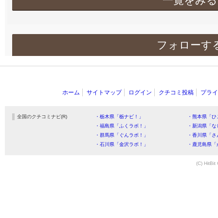
一覧をみる
フォローす
ホーム
サイトマップ
ログイン
クチコミ投稿
プライ
全国のクチコミナビ(R)
・栃木県「栃ナビ！」
・熊本県「ひ
・福島県「ふくラボ！」
・新潟県「な
・群馬県「ぐんラボ！」
・香川県「さ
・石川県「金沢ラボ！」
・鹿児島県「
(C) HitBit