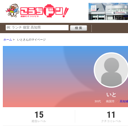
ホーム
いとさんのマイページ
いと
30代
南国市
高知
15
11
総合レベル
クチコミレベル