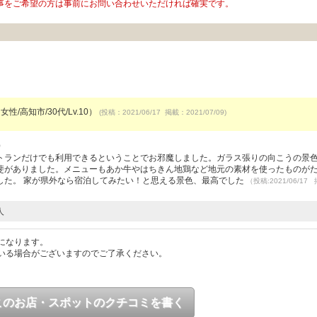
事をご希望の方は事前にお問い合わせいただければ確実です。
女性/高知市/30代/Lv.10）
(投稿：2021/06/17 掲載：2021/07/09)
）
トランだけでも利用できるということでお邪魔しました。ガラス張りの向こうの景
斐がありました。メニューもあか牛やはちきん地鶏など地元の素材を使ったものが
した。 家が県外なら宿泊してみたい！と思える景色、最高でした
（投稿:2021/06/17
人
になります。
いる場合がございますのでご了承ください。
このお店・スポットのクチコミを書く