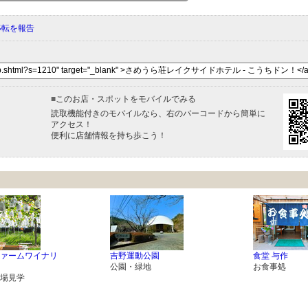
移転を報告
■
このお店・スポットをモバイルでみる
読取機能付きのモバイルなら、右のバーコードから簡単に
アクセス！
便利に店舗情報を持ち歩こう！
ァームワイナリ
吉野運動公園
食堂 与作
公園・緑地
お食事処
場見学