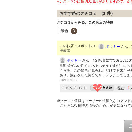
※レストランは貸切の場合がありますので、食
おすすめのクチコミ （
1
件）
クチコミからみる、このお店の特長
景色
3
このお店・スポットの
ポッキー
さん （
推薦者
ポッキー
さん （女性/高知市/30代/Lv.10
早明浦ダムの近くにあるホテルですが、レス
うら湖！この景色が見られただけでも来た甲
あり、旅行をした気分でリフレッシュでしま
2021/07/09）
1
このクチコミに
現在：
※クチコミ情報はユーザーの主観的なコメント
これらは投稿時の情報のため、変更になって