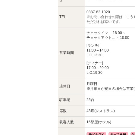
ス
0887-82-1020
TEL
※お問い合わせの際は「こう
ただければ幸いです。
チェックイン… 16:00～
チェックアウト… ～10:00
[ランチ]
11:00～14:00
営業時間
L.O.13:30
[ディナー]
17:00～20:00
L.O.19:30
月曜日
店休日
※月曜日が祝日の場合は営業(
駐車場
25台
席数
48席(レストラン)
収容人数
16部屋(ホテル)