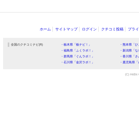
ホーム
サイトマップ
ログイン
クチコミ投稿
プライ
全国のクチコミナビ(R)
・栃木県「栃ナビ！」
・熊本県「ひ
・福島県「ふくラボ！」
・新潟県「な
・群馬県「ぐんラボ！」
・香川県「さ
・石川県「金沢ラボ！」
・鹿児島県「
(C) HitBit