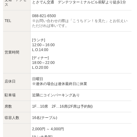
とさでん交通 デンテツターミナルビル前駅より徒歩1分
ス
088-821-6500
TEL
※お問い合わせの際は「こうちドン！を見た」とお伝えい
ただければ幸いです。
[ランチ]
12:00～16:00
L.O.14:00
営業時間
[ディナー]
18:00～22:00
L.O.20:00
日曜日
店休日
※連休の場合は連休最終日に休業
駐車場
近隣にコインパーキングあり
席数
1F…10席 2F…16席(2F席は予約制)
収容人数
16名(テーブル)
2,000円 ～ 4,000円