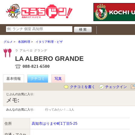
グルメ
各国料理
イタリア料理・ピザ
ラ アルベロ グランデ
LA ALBERO GRANDE
088-821-6500
基本情報
クチコミ
写真
クチコミを書く
チェックイン
じぶんのお気に入り:
メモ:
みんなのお気に入り:
行ってみたい！…
1人
住所
高知市はりまや町1丁目5-25
交通・アクセ