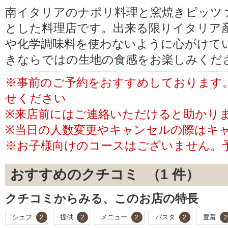
南イタリアのナポリ料理と窯焼きピッツ
とした料理店です。出来る限りイタリア
や化学調味料を使わないように心がけて
きならではの生地の食感をお楽しみくだ
※事前のご予約をおすすめしております
せください
※来店前にはご連絡いただけると助かり
※当日の人数変更やキャンセルの際はキ
※お子様向けのコースはございません。
おすすめのクチコミ （
1
件）
クチコミからみる、このお店の特長
シェフ
提供
メニュー
パスタ
豊富
2
2
2
2
2