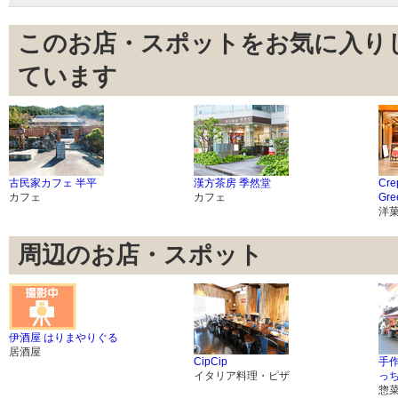
このお店・スポットをお気に入り
ています
古民家カフェ 半平
漢方茶房 季然堂
Cre
カフェ
カフェ
Gre
洋
周辺のお店・スポット
伊酒屋 はりまやりぐる
居酒屋
CipCip
手
イタリア料理・ピザ
っ
惣