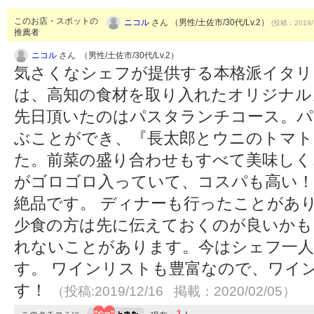
このお店・スポットの
ニコル
さん （男性/土佐市/30代/Lv.2）
(投稿：2019/
推薦者
ニコル
さん （男性/土佐市/30代/Lv.2）
気さくなシェフが提供する本格派イタリ
は、高知の食材を取り入れたオリジナル
先日頂いたのはパスタランチコース。パ
ぶことができ、『長太郎とウニのトマト
た。前菜の盛り合わせもすべて美味しく
がゴロゴロ入っていて、コスパも高い！
絶品です。 ディナーも行ったことがあ
少食の方は先に伝えておくのが良いかも
れないことがあります。今はシェフ一人
す。 ワインリストも豊富なので、ワイ
す！
（投稿:2019/12/16 掲載：2020/02/05）