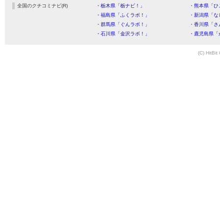
全国のクチコミナビ(R)
・栃木県「栃ナビ！」
・熊本県「ひ
・福島県「ふくラボ！」
・新潟県「な
・群馬県「ぐんラボ！」
・香川県「さ
・石川県「金沢ラボ！」
・鹿児島県「
(C) HitBit