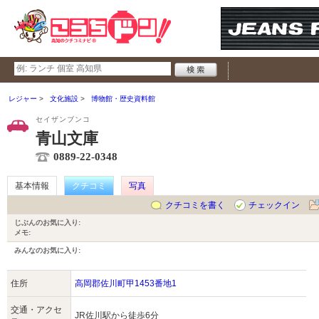
レジャー
文化施設
博物館・歴史資料館
セイザンブンコ
青山文庫
0889-22-0348
基本情報
クチコミ
写真
クチコミを書く
チェックイン
じぶんのお気に入り:
メモ:
みんなのお気に入り:
住所
高岡郡佐川町甲1453番地1
交通・アクセ
JR佐川駅から徒歩6分