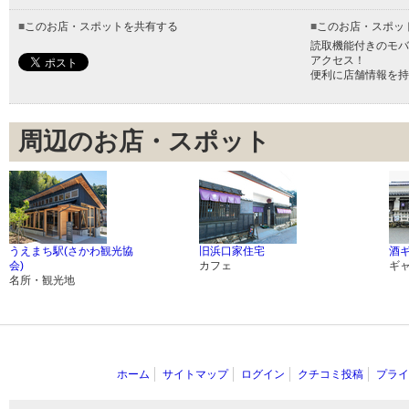
■
このお店・スポットを共有する
■
このお店・スポッ
読取機能付きのモバ
アクセス！
便利に店舗情報を持
周辺のお店・スポット
うえまち駅(さかわ観光協
旧浜口家住宅
酒
会)
カフェ
ギ
名所・観光地
ホーム
サイトマップ
ログイン
クチコミ投稿
プライ