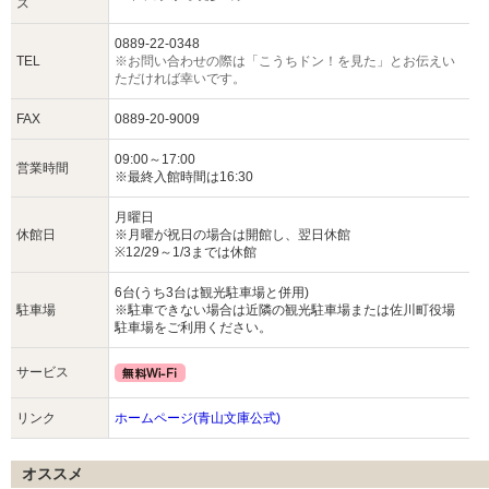
ス
0889-22-0348
TEL
※お問い合わせの際は「こうちドン！を見た」とお伝えい
ただければ幸いです。
FAX
0889-20-9009
09:00～17:00
営業時間
※最終入館時間は16:30
月曜日
休館日
※月曜が祝日の場合は開館し、翌日休館
※12/29～1/3までは休館
6台(うち3台は観光駐車場と併用)
駐車場
※駐車できない場合は近隣の観光駐車場または佐川町役場
駐車場をご利用ください。
サービス
リンク
ホームページ(青山文庫公式)
オススメ