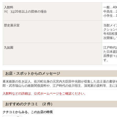
入館料
一般…400
※( )は20名以上の団体の場合
中高生…2
小学生…1
歴史展示室
当館メイ
クション
年4回程
次開催し
九如園
江戸時代
た日本庭
四季折々
す。
お店・スポットからのメッセージ
幕末維新の生き証人、佐川町出身の元宮内大臣田中光顕が収集した志士達の書状
郎・武市瑞山らの維新関係資料や、江戸時代の佐川領主、深尾家の資料等、主に
入館料などの詳細は、公式ホームページをご確認ください。
おすすめのクチコミ （
2
件）
クチコミからみる、このお店の特長