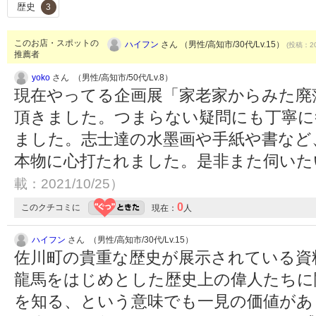
歴史
3
このお店・スポットの
ハイフン
さん （男性/高知市/30代/Lv.15）
(投稿：20
推薦者
yoko
さん （男性/高知市/50代/Lv.8）
現在やってる企画展「家老家からみた廃
頂きました。つまらない疑問にも丁寧に
ました。志士達の水墨画や手紙や書など
本物に心打たれました。是非また伺い
載：2021/10/25）
0
このクチコミに
現在：
人
ハイフン
さん （男性/高知市/30代/Lv.15）
佐川町の貴重な歴史が展示されている資
龍馬をはじめとした歴史上の偉人たちに
を知る、という意味でも一見の価値があ