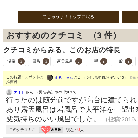
こじゃうま！トップに戻る
おすすめのクチコミ （
3
件）
クチコミからみる、このお店の特長
温泉
風呂
露天風呂
一望
一般
3
3
3
2
2
このお店・スポットの
まるちゃん
さん （女性/高知市/20代/Lv.13）
(投稿：
推薦者
ナイト
さん （男性/高知市/50代/Lv.6）
行ったのは随分前ですが高台に建てられ
あり露天風呂は岩風呂で大平洋を一望出
変気持ちのいい風呂でした。
（投稿:2019/
0
このクチコミに
現在：
人