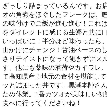
ぎっしり詰まっているんです。お
オの角煮をほぐしたフレークは、
の味付けでご飯が進む進む！これ
をダイレクトに感じる生鰹と共に
いっぱいに！半分ほど味わったら
山かけにチェンジ！醤油ベースの
さりテイストになって飽きずにス
す。他にも薬味の茗荷やカイワレ
て高知県産！地元の食材を堪能し
ッと詰まった丼です。黒潮本陣さ
ため休業。1番カツオが美味しい初
食べに行ってくださいね！