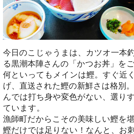
今日のこじゃうまは、カツオ一本
る黒潮本陣さんの「かつお丼」を
何といってもメインは鰹。すぐ近
げ、直送された鰹の新鮮さは格別
んでは打ち身や変色がない、選り
ています。
漁師町だからこその美味しい鰹を
鰹だけでは足りない！なんと、お