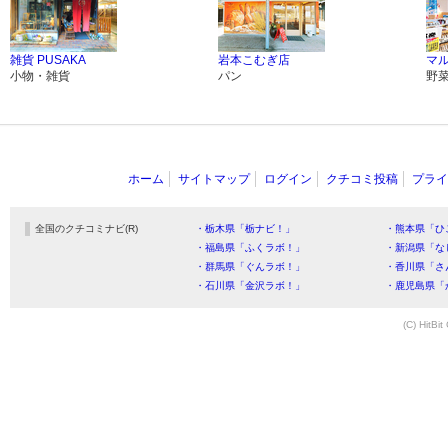
雑貨 PUSAKA
岩本こむぎ店
マル
小物・雑貨
パン
野
ホーム
サイトマップ
ログイン
クチコミ投稿
プライ
全国のクチコミナビ(R)
・栃木県「栃ナビ！」
・熊本県「ひ
・福島県「ふくラボ！」
・新潟県「な
・群馬県「ぐんラボ！」
・香川県「さ
・石川県「金沢ラボ！」
・鹿児島県「
(C) HitBit