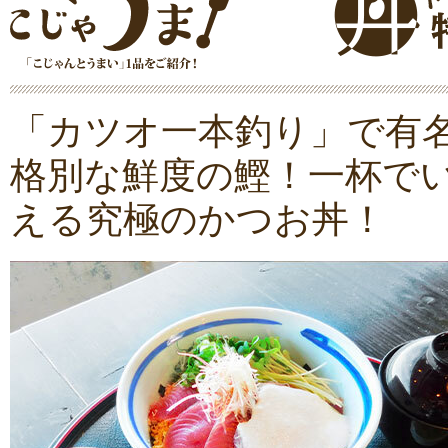
「カツオ一本釣り」で有
格別な鮮度の鰹！一杯で
える究極のかつお丼！