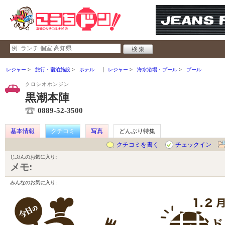
レジャー
旅行・宿泊施設
ホテル
レジャー
海水浴場・プール
プール
クロシオホンジン
黒潮本陣
0889-52-3500
基本情報
クチコミ
写真
どんぶり特集
クチコミを書く
チェックイン
じぶんのお気に入り:
メモ:
みんなのお気に入り: