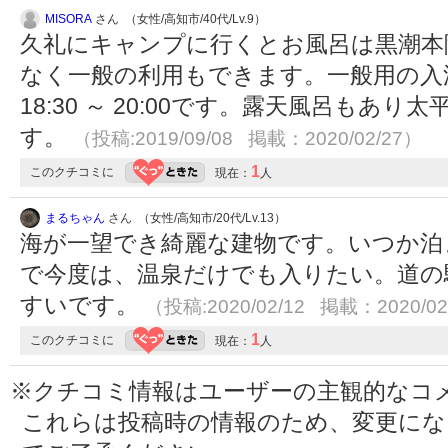
MISORA
さん （女性/高知市/40代/Lv.9）
久礼にキャンプに行くとお風呂は黒潮本
なく一般の利用もできます。一般用の入浴時間は
18:30 ～ 20:00です。露天風呂もあ
す。
（投稿:2019/09/08 掲載：2020/02/27）
1
このクチコミに
現在：
人
まるちゃん
さん （女性/高知市/20代/Lv.13）
海が一望でき綺麗な建物です。いつか泊
で今度は、温泉だけでも入りたい。道の
すいです。
（投稿:2020/02/12 掲載：2020/02
1
このクチコミに
現在：
人
※クチコミ情報はユーザーの主観的なコ
これらは投稿時の情報のため、変更に