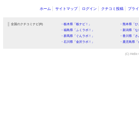
ホーム
サイトマップ
ログイン
クチコミ投稿
プライ
全国のクチコミナビ(R)
・栃木県「栃ナビ！」
・熊本県「ひ
・福島県「ふくラボ！」
・新潟県「な
・群馬県「ぐんラボ！」
・香川県「さ
・石川県「金沢ラボ！」
・鹿児島県「
(C) HitBit