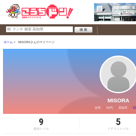
ホーム
MISORAさんのマイページ
MISORA
女性
50代
高知市
日
9
5
総合レベル
クチコミレベル