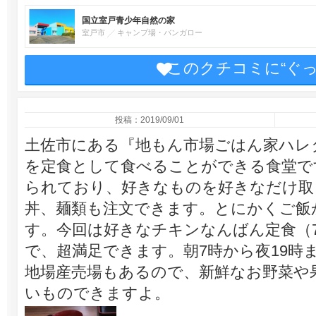
国立室戸青少年自然の家
室戸市
キャンプ場・バンガロー
このクチコミに“ぐ
投稿：2019/09/01
土佐市にある『地もん市場ごはん家ハレ
を定食として食べることができる食堂で
られており、好きなものを好きなだけ取
丼、麺類も注文できます。とにかくご飯
す。今回は好きなチキンなんばん定食（7
で、超満足できます。朝7時から夜19時
地場産売場もあるので、新鮮なお野菜や
いものできますよ。