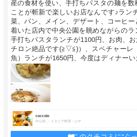
産の食材を使い、手打ちパスタの麺を数
ことが斬新で楽しいお店なんです♪ラン
菜、パン、メイン、デザート、コーヒー
着いた店内で中央公園を眺めながらのラ
手打ちパスタランチが1100円、お肉、お
チロン絶品です(≧▽≦)）、スペチャー
魚）ランチが1650円、今度はディナー
coccolo
中心部
イタリア料理・ピザ
このクチコミに“ぐ