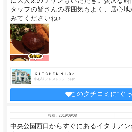
に大人気のプリンもいただき。贅沢な時
タッフの皆さんの雰囲気もよく、居心地
みてくださいね♪
ＫＩＴＣＨＥＮ Ｎｉ-Ｄａ
中心部
レストラン・洋食
このクチコミに“ぐ
投稿：2019/09/08
中央公園西口からすぐにあるイタリアン