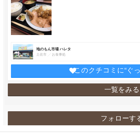
地のもん市場 ハレタ
土佐市
お食事処
このクチコミに“ぐ
一覧をみる
フォローす