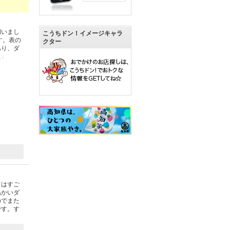
伺いまし
こうちドン！イメージキャラ
す。表の
クター
あり、ダ
載：
てはすご
温かいダ
のでまた
です。す