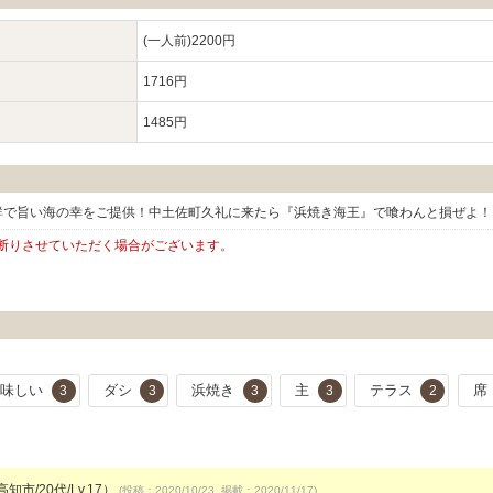
(一人前)2200円
1716円
1485円
鮮で旨い海の幸をご提供！中土佐町久礼に来たら『浜焼き海王』で喰わんと損ぜよ！
断りさせていただく場合がございます。
美味しい
ダシ
浜焼き
主
テラス
席
3
3
3
3
2
知市/20代/Lv.17）
(投稿：2020/10/23 掲載：2020/11/17)