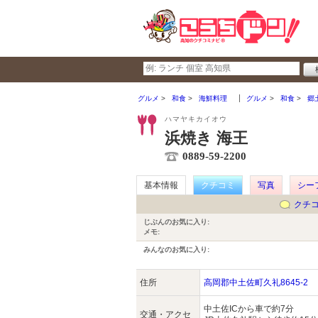
グルメ
和食
海鮮料理
グルメ
和食
郷
ハマヤキカイオウ
浜焼き 海王
0889-59-2200
基本情報
クチコミ
写真
シー
クチ
じぶんのお気に入り:
メモ:
みんなのお気に入り:
住所
高岡郡中土佐町久礼8645-2
中土佐ICから車で約7分
交通・アクセ