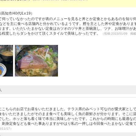
高知市/40代/Lv.19）
て伺っていなかったのですが表のメニューを見ると丼とか定食とかもあるのを知り
丼などを主に食べる店舗内と分かれているようです。鰹を主とした丼や定食がありま
ります。いただいたまかない定食はカツオのヅケ丼と茶碗蒸し、ツナ、お味噌汁が
る程度したらダシをかけて頂くスタイルで美味しかったです。
（投稿:2023/01/09 掲
人
にこちらのお店でお昼をいただきました。テラス席のみペット可なのが愛犬家とし
食をいただきましたがそのまま食べても美味しく魚の新鮮さが分かります。そこに
でした。ホッと落ち着く味で本当に美味しかったです。これからの時期にも最適な
。刺身定食なども食べた事ありますがやはり私の一押しは今回食べたまかない定食
/11/17）