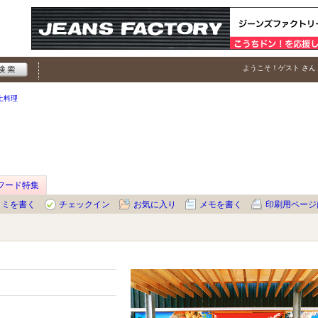
ようこそ！
ゲスト
さん
土料理
フード特集
コミを書く
チェックイン
お気に入り
メモを書く
印刷用ページ