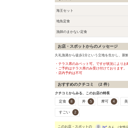
海王セット
地魚定食
漁師のまかない定食
お店・スポットからのメッセージ
久礼漁港から徒歩1分という立地を生かし、新
・テラス席のみペット可。ですが状況によりお
・ご予約はテラス席のみ受け付けております。
・店内予約は不可
おすすめのクチコミ （
2
件）
クチコミからみる、このお店の特長
定食
丼
摩可
8
5
4
すごい
2
このお店・スポットの
hr*
さん （女性/高