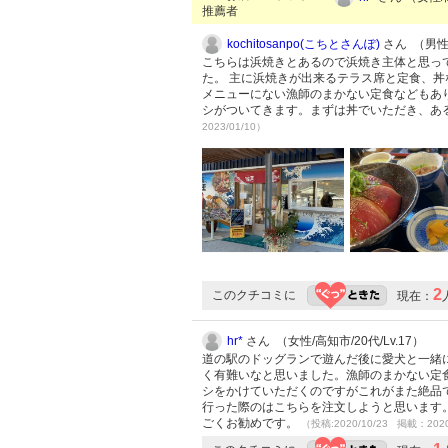
推薦者
kochitosanpo(こちとさんぽ)
さん （男性/
こちらは浜焼きとあるので浜焼き主体と思っ
た。 主に浜焼きが出来るテラス席と定食、
メニューにない漁師のまかない定食などもあ
シがついてきます。まずは丼でいただき、あ
2023/01/10）
2
このクチコミに
現在：
hr*
さん （女性/高知市/20代/Lv.17）
道の駅のドッグランで遊んだ後に愛犬と一緒
く有難いなと思いました。漁師のまかない定
シをかけていただくのですがこれがまた絶品
行った際のはこちらを注文しようと思います
ごくお勧めです。
（投稿:2020/10/23 掲載：2020