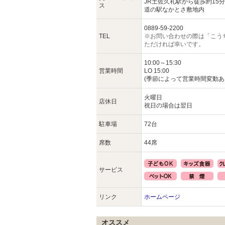
JR土佐久礼駅から徒歩約15分
ス
道の駅なかとさ敷地内
0889-59-2200
TEL
※お問い合わせの際は「こう
ただければ幸いです。
10:00～15:30
営業時間
LO 15:00
(季節によって営業時間変動あ
火曜日
店休日
祝日の場合は翌日
駐車場
72台
席数
44席
サービス
リンク
ホームページ
オススメ