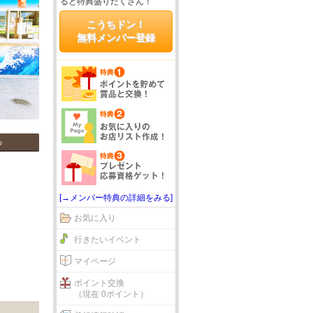
ると特典盛りだくさん！
こうちドン！
無料メンバー登録
る
[→メンバー特典の詳細をみる]
お気に入り
行きたいイベント
マイページ
ポイント交換
（現在 0ポイント）