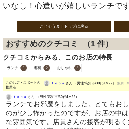
いなし！心遣いが嬉しいランチです
こじゃうま！トップに戻る
おすすめのクチコミ （
1
件）
クチコミからみる、このお店の特長
ランチ
邪魔
おしゃれ
2
2
2
このお店・スポットの
ｔｏｂａ
さん （男性/高知市/30代/Lv.22）
(投稿：20
推薦者
ｔｏｂａ
さん （男性/高知市/30代/Lv.22）
ランチでお邪魔をしました。とてもお
のが少し怖かったのですが、お店の中
な雰囲気です。店員さんの接客が明るく