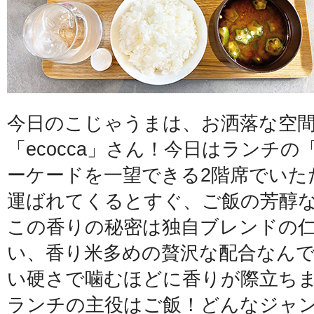
今日のこじゃうまは、お洒落な空
「ecocca」さん！今日はランチ
ーケードを一望できる2階席でいた
運ばれてくるとすぐ、ご飯の芳醇
この香りの秘密は独自ブレンドの
い、香り米多めの贅沢な配合なん
い硬さで噛むほどに香りが際立ち
ランチの主役はご飯！どんなジャ