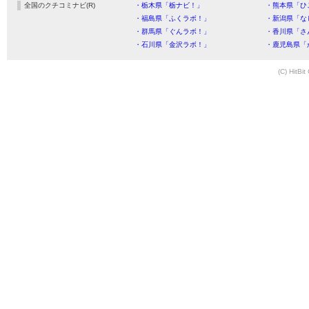
全国のクチコミナビ(R)
・栃木県「栃ナビ！」
・熊本県「ひ
・福島県「ふくラボ！」
・新潟県「な
・群馬県「ぐんラボ！」
・香川県「さ
・石川県「金沢ラボ！」
・鹿児島県「
(C) HitBit