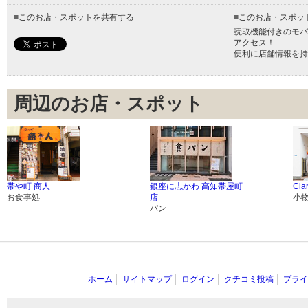
■
このお店・スポットを共有する
■
このお店・スポッ
読取機能付きのモバ
アクセス！
便利に店舗情報を持
周辺のお店・スポット
帯や町 商人
銀座に志かわ 高知帯屋町
Clar
お食事処
店
小
パン
ホーム
サイトマップ
ログイン
クチコミ投稿
プライ