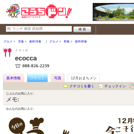
グルメ
洋食
創作洋食
グルメ
和食
創作和食
イコッカ
ecocca
088-826-2239
基本情報
クチコミ
写真
12月おまちメシ
クチコミを書く
チェックイン
じぶんのお気に入り:
メモ:
みんなのお気に入り: