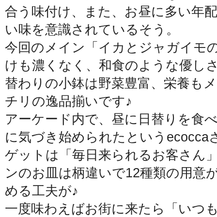
合う味付け、また、お昼に多い年
い味を意識されているそう。
今回のメイン「イカとジャガイモ
けも濃くなく、和食のような優し
替わりの小鉢は野菜豊富、栄養も
チリの逸品揃いです♪
アーケード内で、昼に日替りを食
に気づき始められたというecocc
ゲットは「毎日来られるお客さん
ンのお皿は柄違いで12種類の用意
める工夫が♪
一度味わえばお街に来たら「いつ