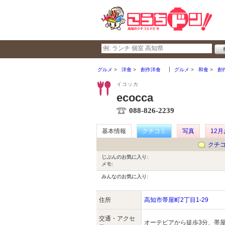
グルメ
洋食
創作洋食
グルメ
和食
創
イコッカ
ecocca
088-826-2239
基本情報
クチコミ
写真
12
クチ
じぶんのお気に入り:
メモ:
みんなのお気に入り:
住所
高知市帯屋町2丁目1-29
交通・アクセ
オーテピアから徒歩3分、帯