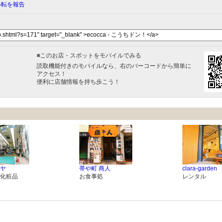
移転を報告
■
このお店・スポットをモバイルでみる
読取機能付きのモバイルなら、右のバーコードから簡単に
アクセス！
便利に店舗情報を持ち歩こう！
ヤ
帯や町 商人
clara-garden
化粧品
お食事処
レンタル