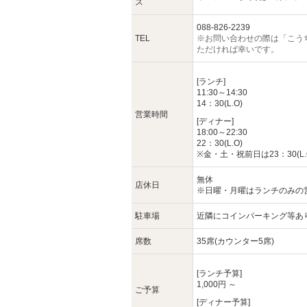
ス
088-826-2239
TEL
※お問い合わせの際は「こう
ただければ幸いです。
[ランチ]
11:30～14:30
14：30(L.O)
営業時間
[ディナー]
18:00～22:30
22：30(L.O)
※金・土・祝前日は23：30(L.
無休
店休日
※日曜・月曜はランチのみの
駐車場
近隣にコインパーキング等あ
席数
35席(カウンター5席)
[ランチ予算]
1,000円 ～
ご予算
[ディナー予算]