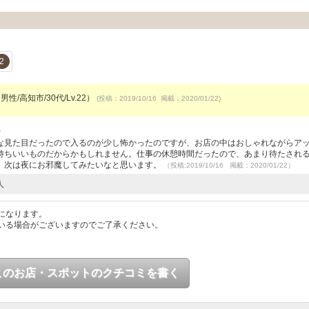
2
男性/高知市/30代/Lv.22）
(投稿：2019/10/16 掲載：2020/01/22)
）
な見た目だったので入るのが少し怖かったのですが、お店の中はおしゃれながらア
持ちいいものだからかもしれません。仕事の休憩時間だったので、あまり待たされ
。次は夜にお邪魔してみたいなと思います。
（投稿:2019/10/16 掲載：2020/01/22）
人
になります。
いる場合がございますのでご了承ください。
このお店・スポットのクチコミを書く