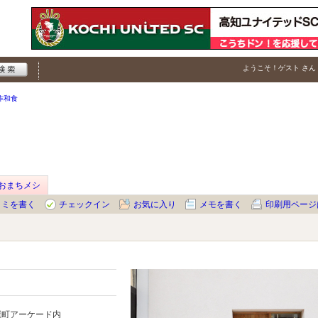
ようこそ！
ゲスト
さん
作和食
月おまちメシ
コミを書く
チェックイン
お気に入り
メモを書く
印刷用ページ
屋町アーケード内