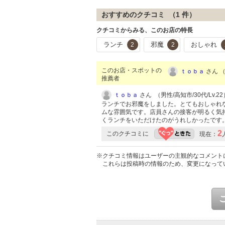
おすすめのクチコミ （
1
件）
クチコミからみる、このお店の特長
ランチ
邪魔
おしゃれ
2
2
このお店・スポットの
ｔｏｂａ
さん （
推薦者
ｔｏｂａ
さん （男性/高知市/30代/Lv.22
ランチでお邪魔をしました。とてもおしゃれ
ムな雰囲気です。店員さんの接客が明るく気
くランチをいただけたのがうれしかったです
2
このクチコミに
現在：
※クチコミ情報はユーザーの主観的なコメント
これらは投稿時の情報のため、変更になって