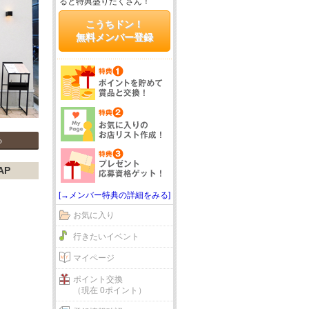
ると特典盛りだくさん！
こうちドン！
無料メンバー登録
る
AP
[→メンバー特典の詳細をみる]
お気に入り
行きたいイベント
マイページ
ポイント交換
（現在 0ポイント）