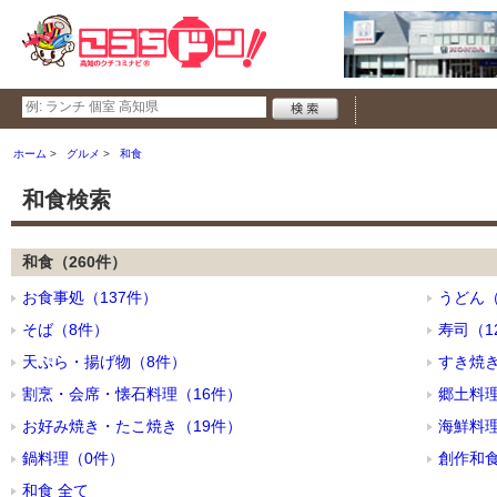
ホーム
グルメ
和食
和食検索
和食（260件）
お食事処（137件）
うどん（
そば（8件）
寿司（1
天ぷら・揚げ物（8件）
すき焼
割烹・会席・懐石料理（16件）
郷土料理
お好み焼き・たこ焼き（19件）
海鮮料理
鍋料理（0件）
創作和食
和食 全て