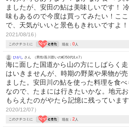
ましたが、安田の鮎は美味しいです！ 
味もあるので今度は買ってみたい！ここ
で、天気がいいと景色もきれいですよ
2021/08/16）
0
このクチコミに
現在：
人
ひがし
さん （男性/吾川郡いの町/50代/Lv.7）
海に面した国道から山の方にしばらく走
はいきませんが、時期の野菜や果物が売
ました。安田川の鮎を使った料理を食べ
なので、たまには行きたいかな。地元お
もらえたのがやたら記憶に残っていま
2020/12/07）
2
このクチコミに
現在：
人