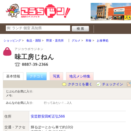
ショッピング
食品・酒類
野菜・直売所
グルメ
和食
お食事処
アジコウボウジネン
味工房じねん
0887-39-2366
基本情報
クチコミ
写真
地元メシ特集
クチコミを書く
チェックイン
じぶんのお気に入り:
メモ:
みんなのお気に入り:
行ってみたい！…
2人
住所
安芸郡安田町正弘566
交通・アクセ
輝るぽーとから車で約10分