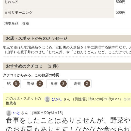
じねん丼
800円
日替りモーニング
500円
地場産品 各種
お店・スポットからのメッセージ
地元で獲れた地場産品をはじめ、安田川の天然鮎を丁寧に調理する鮎寿司など、
（山芋）を親子丼にのせた「じねん丼」や「じねんうどん」など、ここだけでし
おすすめのクチコミ （
2
件）
クチコミからみる、このお店の特長
鮎
野菜
食事
寿司
5
2
2
2
このお店・スポットの
ひがし
さん （男性/吾川郡いの町/50代/Lv.7）
(投稿：
推薦者
いと
さん （南国市/20代/Lv.15）
食事をしたことはありませんが、野菜や
のお寿司もあります！なかなか食べら