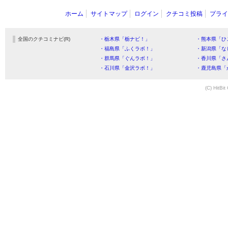
ホーム
サイトマップ
ログイン
クチコミ投稿
プライ
全国のクチコミナビ(R)
・栃木県「栃ナビ！」
・熊本県「ひ
・福島県「ふくラボ！」
・新潟県「な
・群馬県「ぐんラボ！」
・香川県「さ
・石川県「金沢ラボ！」
・鹿児島県「
(C) HitBit