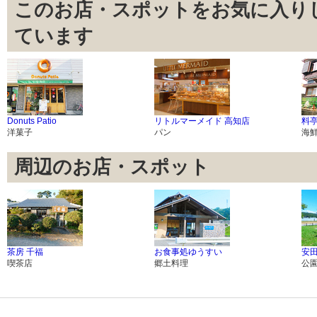
このお店・スポットをお気に入り
ています
Donuts Patio
リトルマーメイド 高知店
料亭
洋菓子
パン
海
周辺のお店・スポット
茶房 千福
お食事処ゆうすい
安
喫茶店
郷土料理
公