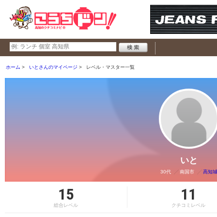
ホーム
いとさんのマイページ
レベル・マスター一覧
いと
30代
南国市
高知
15
11
総合レベル
クチコミレベル