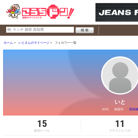
ホーム
いとさんのマイページ
フォロワー一覧
いと
30代
南国市
高知
15
11
総合レベル
クチコミレベル