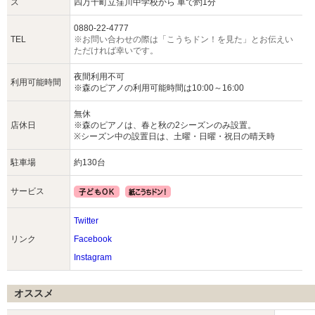
ス
四万十町立窪川中学校から 車で約1分
0880-22-4777
TEL
※お問い合わせの際は「こうちドン！を見た」とお伝えい
ただければ幸いです。
夜間利用不可
利用可能時間
※森のピアノの利用可能時間は10:00～16:00
無休
店休日
※森のピアノは、春と秋の2シーズンのみ設置。
※シーズン中の設置日は、土曜・日曜・祝日の晴天時
駐車場
約130台
サービス
Twitter
リンク
Facebook
Instagram
オススメ