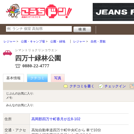
レジャー
公園・キャンプ場
公園・緑地
レジャー
自然・景観
シマントリョクリンコウエン
四万十緑林公園
0880-22-4777
基本情報
クチコミ
写真
クチコミを書く
チェックイン
じぶんのお気に入り:
メモ:
みんなのお気に入り:
住所
高岡郡四万十町香月が丘8-102
交通・アクセ
高知自動車道四万十町中央ICから 車で10分