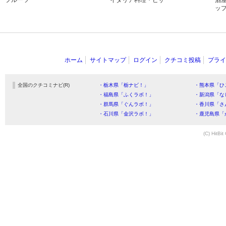
ッ
ホーム
サイトマップ
ログイン
クチコミ投稿
プライ
全国のクチコミナビ(R)
・栃木県「栃ナビ！」
・熊本県「ひ
・福島県「ふくラボ！」
・新潟県「な
・群馬県「ぐんラボ！」
・香川県「さ
・石川県「金沢ラボ！」
・鹿児島県「
(C) HitBit