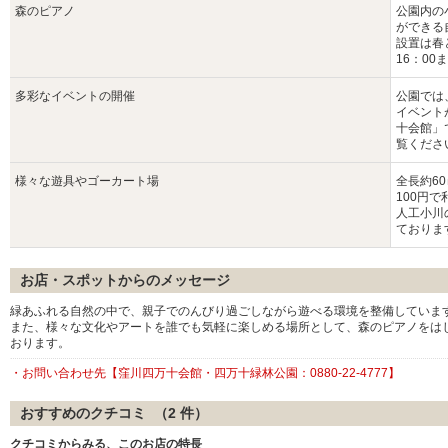
森のピアノ
公園内の
ができる
設置は春
16：0
多彩なイベントの開催
公園では
イベント
十会館」
覧くださ
様々な遊具やゴーカート場
全長約6
100円
人工小川
ておりま
お店・スポットからのメッセージ
緑あふれる自然の中で、親子でのんびり過ごしながら遊べる環境を整備していま
また、様々な文化やアートを誰でも気軽に楽しめる場所として、森のピアノをは
おります。
・お問い合わせ先【窪川四万十会館・四万十緑林公園：0880-22-4777】
おすすめのクチコミ （
2
件）
クチコミからみる、このお店の特長