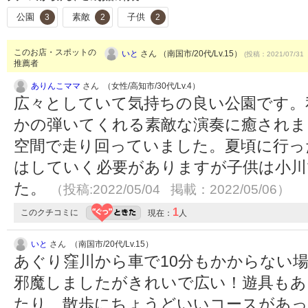
公園
素敵
子供
3
2
2
このお店・スポットの
いと
さん （南国市/20代/Lv.15）
(投稿：2021/07/31
推薦者
ありんこママ
さん （女性/高知市/30代/Lv.4）
広々としていて気持ちの良い公園です。
かの弾いてくれる素敵な演奏に癒されま
空間で走り回っていました。夏頃に行っ
はしていく必要がありますが子供は小川
た。
（投稿:2022/05/04 掲載：2022/05/06）
1
このクチコミに
現在：
人
いと
さん （南国市/20代/Lv.15）
あぐり窪川から車で10分もかからない
邪魔しましたがきれいで広い！遊具もあ
たり、散歩にちょうどいいコースがあっ