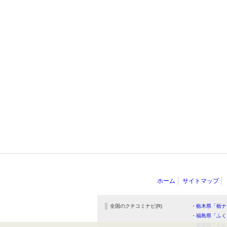
ホーム
サイトマップ
全国のクチコミナビ(R)
・栃木県「栃ナ
・福島県「ふく
・群馬県「ぐん