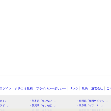
ログイン
クチコミ投稿
プライバシーポリシー
リンク
規約
運営会社
こ
ビ！」
・熊本県「ひごなび！」
・静岡県「静岡ナビっち！」
ラボ！」
・新潟県「なじらぼ！」
・岐阜県「ギフコミ！」
ラボ！」
・香川県「さんラボ！」
・神奈川県「湘南ナビ！」