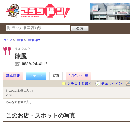
グルメ
中華
中華料理
リュウホウ
龍鳳
0889-24-4112
基本情報
クチコミ
写真
1月色々中華
クチコミを書く
チェックイン
じぶんのお気に入り:
メモ:
みんなのお気に入り:
このお店・スポットの写真