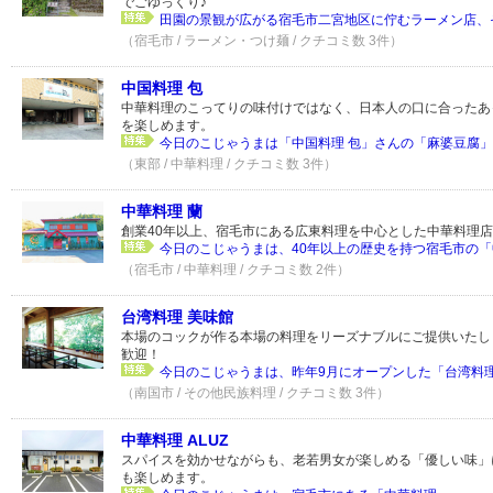
でごゆっくり♪
田園の景観が広がる宿毛市二宮地区に佇むラーメン店、そ
（宿毛市 / ラーメン・つけ麺 / クチコミ数 3件）
中国料理 包
中華料理のこってりの味付けではなく、日本人の口に合ったあ
を楽しめます。
今日のこじゃうまは「中国料理 包」さんの「麻婆豆腐」！.
（東部 / 中華料理 / クチコミ数 3件）
中華料理 蘭
創業40年以上、宿毛市にある広東料理を中心とした中華料理
今日のこじゃうまは、40年以上の歴史を持つ宿毛市の「中
（宿毛市 / 中華料理 / クチコミ数 2件）
台湾料理 美味館
本場のコックが作る本場の料理をリーズナブルにご提供いたし
歓迎！
今日のこじゃうまは、昨年9月にオープンした「台湾料理美
（南国市 / その他民族料理 / クチコミ数 3件）
中華料理 ALUZ
スパイスを効かせながらも、老若男女が楽しめる「優しい味」
も楽しめます。