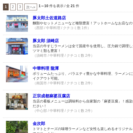
1～10
件を表示 / 全
21
件
1
2
3
次へ»
豚太郎土佐道路店
麵類やセットメニューなど種類豊富！アットホームなお店なの
（西部 / 中華料理 / クチコミ数 1件）
豚太郎 須崎店
当店の牛すじラーメンは全て国産牛を使用し、圧力鍋で調理し
ツマミ類も豊富！
（須崎市 / 中華料理 / クチコミ数 2件）
中華料理 龍潭
ボリュームたっぷり、バラエティ豊かな中華料理、ラーメンに
イクアウト可能。
（南国市 / 中華料理 / クチコミ数 2件）
正宗成都麻婆豆腐店
当店の看板メニューは調味料から自家製の「麻婆豆腐」！感染
ださい！
（中心部 / 中華料理 / クチコミ数 2件）
金次郎
トマトとチーズの味噌ラーメンなど女性も楽しめるオリジナル