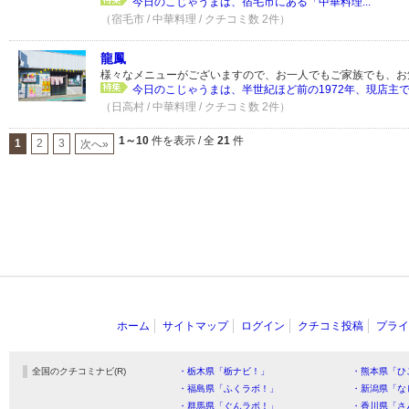
今日のこじゃうまは、宿毛市にある「中華料理...
（宿毛市 / 中華料理 / クチコミ数 2件）
龍鳳
様々なメニューがございますので、お一人でもご家族でも、お
今日のこじゃうまは、半世紀ほど前の1972年、現店主で
（日高村 / 中華料理 / クチコミ数 2件）
1～10
件を表示 / 全
21
件
1
2
3
次へ»
ホーム
サイトマップ
ログイン
クチコミ投稿
プライ
全国のクチコミナビ(R)
・栃木県「栃ナビ！」
・熊本県「ひ
・福島県「ふくラボ！」
・新潟県「な
・群馬県「ぐんラボ！」
・香川県「さ