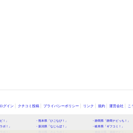
ログイン
クチコミ投稿
プライバシーポリシー
リンク
規約
運営会社
こ
ビ！」
・熊本県「ひごなび！」
・静岡県「静岡ナビっち！」
ラボ！」
・新潟県「なじらぼ！」
・岐阜県「ギフコミ！」
ラボ！」
・香川県「さんラボ！」
・神奈川県「湘南ナビ！」