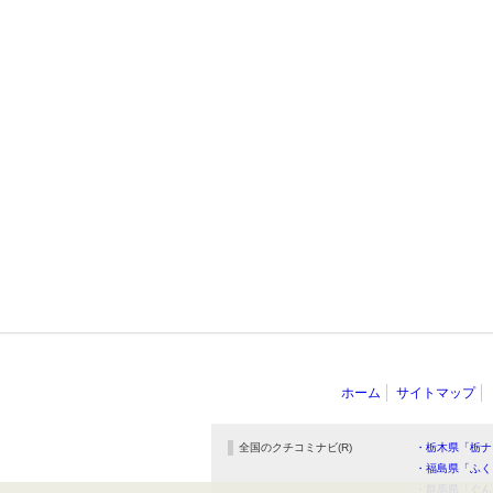
ホーム
サイトマップ
全国のクチコミナビ(R)
・栃木県「栃ナ
・福島県「ふく
・群馬県「ぐん