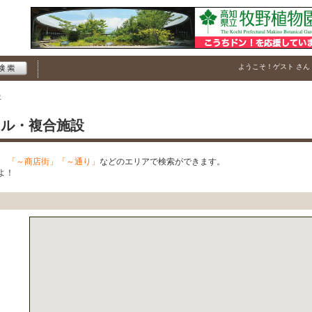
ようこそ！
ゲスト
さん
設
ール・複合施設
、
「～商店街」「～通り」
などのエリアで検索ができます。
よ！