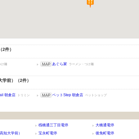
（2件）
あぐら家
つけ麺
ラーメン・つけ麺
大学前）（2件）
il 朝倉店
ペットStep 朝倉店
トリミン
ペットショップ
桟橋通三丁目電停
大橋通電停
高知大学前）
宝永町電停
後免町電停