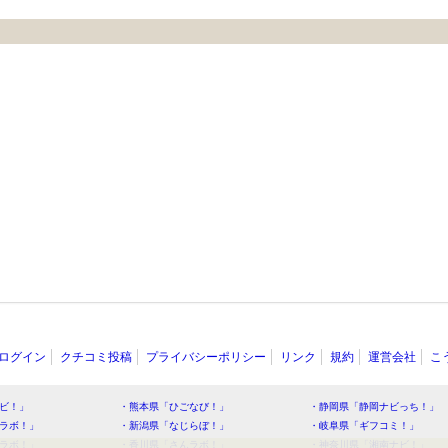
ログイン
クチコミ投稿
プライバシーポリシー
リンク
規約
運営会社
こ
ビ！」
・熊本県「ひごなび！」
・静岡県「静岡ナビっち！」
ラボ！」
・新潟県「なじらぼ！」
・岐阜県「ギフコミ！」
ラボ！」
・香川県「さんラボ！」
・神奈川県「湘南ナビ！」