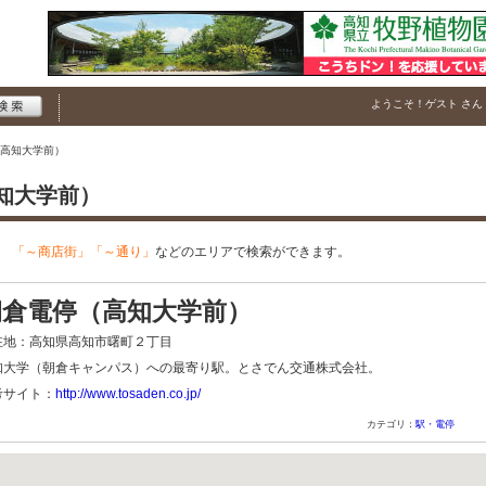
ようこそ！
ゲスト
さん
高知大学前）
高知大学前）
、
「～商店街」「～通り」
などのエリアで検索ができます。
朝倉電停（高知大学前）
在地：高知県高知市曙町２丁目
知大学（朝倉キャンパス）への最寄り駅。とさでん交通株式会社。
考サイト：
http://www.tosaden.co.jp/
カテゴリ：
駅・電停