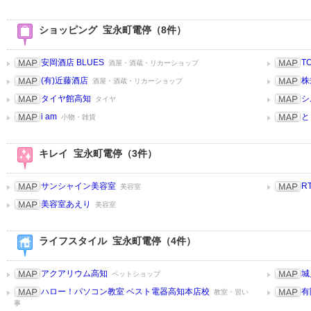
ショッピング 宝永町電停（8件）
安岡酒店 BLUES
TO
酒屋・酒蔵・リカーショップ
(有)近藤酒店
株
酒屋・酒蔵・リカーショップ
タイヤ館高知
シ
タイヤ
i am
と
小物・雑貨
キレイ 宝永町電停（3件）
サンシャイン美容室
RT
美容室
美容室あえり
美容室
ライフスタイル 宝永町電停（4件）
アクアリウム高知
城
ペットショップ
ハロー！パソコン教室 ベスト電器高知本店校
有
教室・習い
事