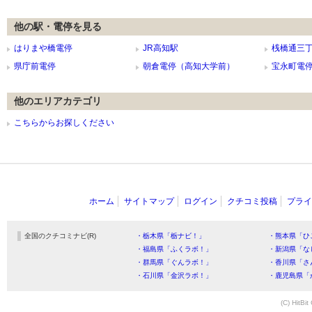
他の駅・電停を見る
はりまや橋電停
JR高知駅
桟橋通三
県庁前電停
朝倉電停（高知大学前）
宝永町電
他のエリアカテゴリ
こちらからお探しください
ホーム
サイトマップ
ログイン
クチコミ投稿
プライ
全国のクチコミナビ(R)
・栃木県「栃ナビ！」
・熊本県「ひ
・福島県「ふくラボ！」
・新潟県「な
・群馬県「ぐんラボ！」
・香川県「さ
・石川県「金沢ラボ！」
・鹿児島県「
(C) HitBit