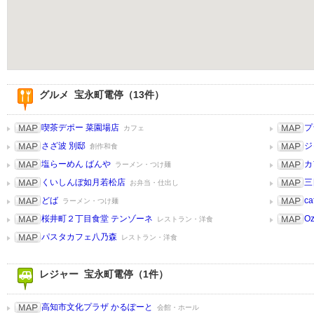
グルメ 宝永町電停（13件）
喫茶デポー 菜園場店
プ
カフェ
さざ波 別邸
ジ
創作和食
塩らーめん ばんや
カ
ラーメン・つけ麺
くいしんぼ如月若松店
三
お弁当・仕出し
どば
c
ラーメン・つけ麺
桜井町２丁目食堂 テンゾーネ
Oz
レストラン・洋食
パスタカフェ八乃森
レストラン・洋食
レジャー 宝永町電停（1件）
高知市文化プラザ かるぽーと
会館・ホール