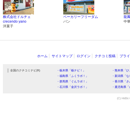
株式会社ドルチェ
ベーカリーフリーダム
龍
crecendo yano
パン
中
洋菓子
ホーム
サイトマップ
ログイン
クチコミ投稿
プライ
全国のクチコミナビ(R)
・栃木県「栃ナビ！」
・熊本県「ひ
・福島県「ふくラボ！」
・新潟県「な
・群馬県「ぐんラボ！」
・香川県「さ
・石川県「金沢ラボ！」
・鹿児島県「
(C) HitBit