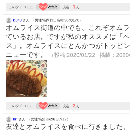
1
このクチコミに
現在：
人
kj843
さん （男性/高岡郡日高村/30代/Lv.6）
オムライス街道の中でも、これぞオムラ
ているお店。ですが私のオススメは「ヘ
ス」。オムライスにとんかつがトッピ
ニューです。
（投稿:2020/01/22 掲載：2020/
2
このクチコミに
現在：
人
hr*
さん （女性/高知市/20代/Lv.17）
友達とオムライスを食べに行きました