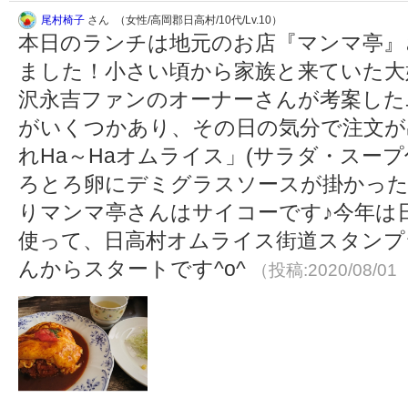
尾村椅子
さん （女性/高岡郡日高村/10代/Lv.10）
本日のランチは地元のお店『マンマ亭』
ました！小さい頃から家族と来ていた大
沢永吉ファンのオーナーさんが考案した
がいくつかあり、その日の気分で注文が
れHa～Haオムライス」(サラダ・スープ
ろとろ卵にデミグラスソースが掛かっ
りマンマ亭さんはサイコーです♪今年は
使って、日高村オムライス街道スタンプ
んからスタートです^o^
（投稿:2020/08/01