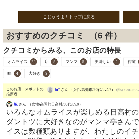
こじゃうま！トップに戻る
おすすめのクチコミ （
6
件）
クチコミからみる、このお店の特長
オムライス
店
マンマ
美味しい
街道
24
5
5
4
味
大好き
4
3
このお店・スポットの
hr*
さん （女性/高知市/20代/Lv.17）
(投稿：2019/09
推薦者
楓
さん （女性/高岡郡日高村/50代/Lv.9）
いろんなオムライスが楽しめる日高村の
ダントツに大好きなのがマンマ亭さんで
イスは数種類ありますが、わたしのイ