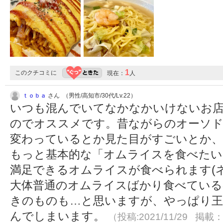
1
このクチコミに
現在：
人
ｔｏｂａ
さん （男性/高知市/30代/Lv.22）
いつも混んでいてなかなかいけないお
のでオススメです。昔ながらのオーソ
変わっているとか見た目がすごいとか、
もっと基本的な「オムライスを食べたい
満足できるオムライスが食べられます(
大体普通のオムライスばかり食べている
きのものも…と思いますが、やっぱり
んでしまいます。
（投稿:2021/11/29 掲載：2