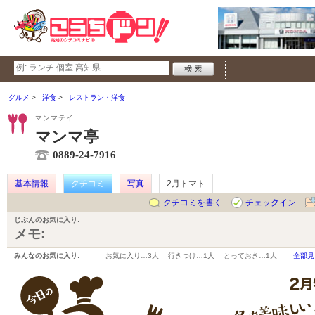
グルメ
洋食
レストラン・洋食
マンマテイ
マンマ亭
0889-24-7916
基本情報
クチコミ
写真
2月トマト
クチコミを書く
チェックイン
じぶんのお気に入り:
メモ:
みんなのお気に入り:
お気に入り…
3人
行きつけ…
1人
とっておき…
1人
全部見