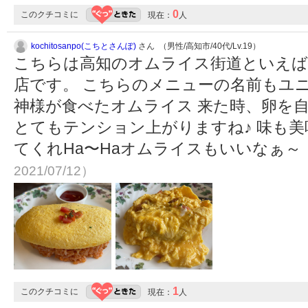
0
このクチコミに
現在：
人
kochitosanpo(こちとさんぽ)
さん （男性/高知市/40代/Lv.19）
こちらは高知のオムライス街道といえば
店です。 こちらのメニューの名前もユ
神様が食べたオムライス 来た時、卵を
とてもテンション上がりますね♪ 味も美
てくれHa〜Haオムライスもいいなぁ～
2021/07/12）
1
このクチコミに
現在：
人