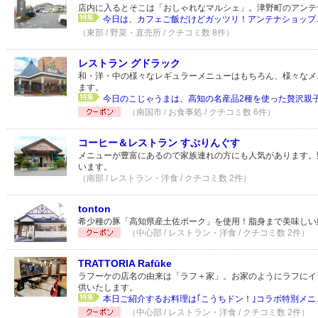
店内に入るとそこは「おしゃれなマルシェ」。津野町のアンテ
今日は、カフェご飯だけどガッツリ！アンテナショップ..
（東部 / 野菜・直売所 / クチコミ数 8件）
レストラン グドラック
和・洋・中の様々なレギュラーメニューはもちろん、様々なメ
ます。
今日のこじゃうまは、高知の名産品2種を使った贅沢親子丼
（南国市 / お食事処 / クチコミ数 6件）
コーヒー＆レストラン すぷりんぐす
メニューが豊富にあるので家族連れの方にも人気があります。
います。
（南部 / レストラン・洋食 / クチコミ数 2件）
tonton
希少種の豚「高知県産土佐ポーク」を使用！脂身まで美味しい
（中心部 / レストラン・洋食 / クチコミ数 2件）
TRATTORIA Rafūke
ラフーケの店名の由来は「ラフ＋家」。お家のようにラフにイ
供いたします。
本日ご紹介するお料理は｢こうちドン！｣コラボ特別メニュ
（中心部 / レストラン・洋食 / クチコミ数 2件）