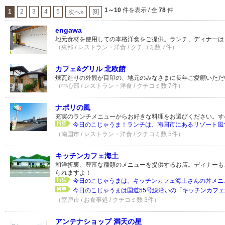
1～10
件を表示 / 全
78
件
1
2
3
4
5
[8]
次へ»
engawa
地元食材を使用しての本格洋食をご提供。ランチ、ディナーは
（東部 / レストラン・洋食 / クチコミ数 7件）
カフェ&グリル 北欧館
煉瓦造りの外観が目印の、地元のみなさまに長年ご愛顧いただ
（中心部 / レストラン・洋食 / クチコミ数 7件）
ナポリの風
充実のランチメニューからお好きな料理をお選びください。す
今日のこじゃうま！ランチは、南国市にあるリゾート風で
（南国市 / レストラン・洋食 / クチコミ数 5件）
キッチンカフェ海土
和洋折衷、豊富な種類のメニューを提供するお店。ディナーも
られますよ！
今日のこじゃうまは、キッチンカフェ海土さんの丼メニュー
今日のこじゃうまは国道55号線沿いの「キッチンカフェ海
（室戸市 / お食事処 / クチコミ数 3件）
アンテナショップ 満天の星