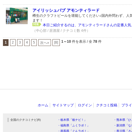
アイリッシュパブ アモンティラード
樽生のクラフトビールを堪能してください♪国内外問わず、人
ます！
本日ご紹介するのは、アモンティラードさんの定番人気、
（中心部 / 居酒屋 / クチコミ数 4件）
1～10
件を表示 / 全
78
件
1
2
3
4
5
[8]
次へ»
ホーム
サイトマップ
ログイン
クチコミ投稿
プライ
全国のクチコミナビ(R)
・栃木県「栃ナビ！」
・熊本県「ひ
・福島県「ふくラボ！」
・新潟県「な
・群馬県「ぐんラボ！」
・香川県「さ