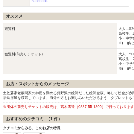
Facebook
オススメ
観覧料
大人…52
高校生…3
小・中学生
※( )
観覧料(前売りチケット)
大人…50
高校生…2
小・中学生
※( )
お店・スポットからのメッセージ
土佐藩家老桐間家の御用を勤める狩野派の絵師だった絵師金蔵。略して絵金が赤
居絵屏風を収蔵しています。海外の方もお楽しみいただけるよう、タブレットもご
※団体の前売りチケットの販売は、高木酒造（0887-55-1800）で行っており
おすすめのクチコミ （
1
件）
クチコミからみる、このお店の特長