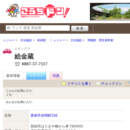
レジャー
文化施設
美術館
レジャー
文化施設
博物館・歴史資料館
エキングラ
絵金蔵
0887-57-7117
基本情報
クチコミ
写真
クチコミを書く
チェックイン
じぶんのお気に入り:
メモ:
みんなのお気に入り:
住所
香南市赤岡町538
高知市はりまや橋から車で約40分