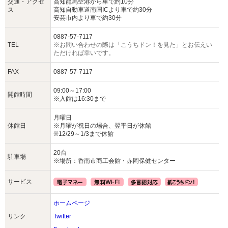
交通・アクセ
高知龍馬空港から車で約10分
ス
高知自動車道南国ICより車で約30分
安芸市内より車で約30分
0887-57-7117
TEL
※お問い合わせの際は「こうちドン！を見た」とお伝えい
ただければ幸いです。
FAX
0887-57-7117
09:00～17:00
開館時間
※入館は16:30まで
月曜日
休館日
※月曜が祝日の場合、翌平日が休館
※12/29～1/3まで休館
20台
駐車場
※場所：香南市商工会館・赤岡保健センター
サービス
ホームページ
リンク
Twitter