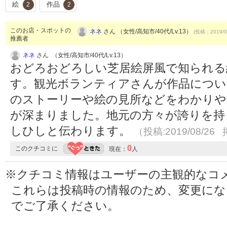
絵
作品
2
2
このお店・スポットの
ネネ
さん （女性/高知市/40代/Lv.13）
(投稿：2019/0
推薦者
ネネ
さん （女性/高知市/40代/Lv.13）
おどろおどろしい芝居絵屏風で知られる
す。観光ボランティアさんが作品につい
のストーリーや絵の見所などをわかりや
が深まりました。地元の方々が誇りを持
しひしと伝わります。
（投稿:2019/08/26 
0
このクチコミに
現在：
人
※クチコミ情報はユーザーの主観的なコ
これらは投稿時の情報のため、変更に
でご了承ください。