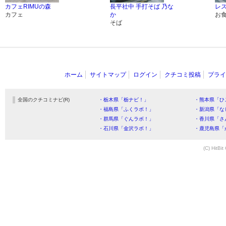
カフェRIMUの森
長平社中 手打そば 乃な
レ
カフェ
か
お
そば
ホーム
サイトマップ
ログイン
クチコミ投稿
プライ
全国のクチコミナビ(R)
・栃木県「栃ナビ！」
・熊本県「ひ
・福島県「ふくラボ！」
・新潟県「な
・群馬県「ぐんラボ！」
・香川県「さ
・石川県「金沢ラボ！」
・鹿児島県「
(C) HitBit