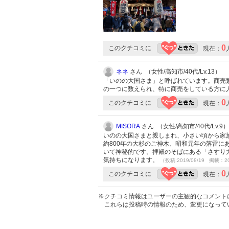
0
このクチコミに
現在：
ネネ
さん （女性/高知市/40代/Lv.13）
「いのの大国さま」と呼ばれています。商売
の一つに数えられ、特に商売をしている方に
0
このクチコミに
現在：
MISORA
さん （女性/高知市/40代/Lv.9）
いのの大国さまと親しまれ、小さい頃から家
約800年の大杉のご神木、昭和元年の落雷
いて神秘的です。拝殿のそばにある「さすり大
気持ちになります。
（投稿:2019/08/19 掲載：20
0
このクチコミに
現在：
※クチコミ情報はユーザーの主観的なコメント
これらは投稿時の情報のため、変更になって