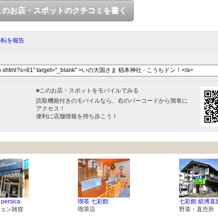
このお店・スポットのクチコミを書く
移転を報告
■
このお店・スポットをモバイルでみる
読取機能付きのモバイルなら、右のバーコードから簡単に
アクセス！
便利に店舗情報を持ち歩こう！
 persica
喫茶 七彩館
七彩館 紙博直
ョン雑貨
喫茶店
野菜・直売所