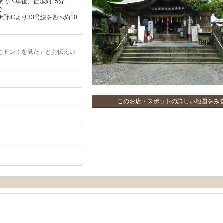
駅で下車後、徒歩約15分
ぐ
野ICより33号線を西へ約10
ちドン！を見た」とお伝えい
このお店・スポットの詳しい地図をみ