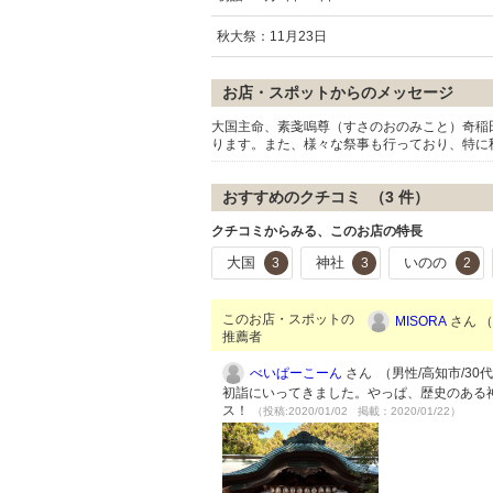
秋大祭：11月23日
お店・スポットからのメッセージ
大国主命、素戔嗚尊（すさのおのみこと）奇稲
ります。また、様々な祭事も行っており、特に
おすすめのクチコミ （
3
件）
クチコミからみる、このお店の特長
大国
神社
いのの
3
3
2
このお店・スポットの
MISORA
さん （
推薦者
べいぱーこーん
さん （男性/高知市/30代/
初詣にいってきました。やっぱ、歴史のある
ス！
（投稿:2020/01/02 掲載：2020/01/22）