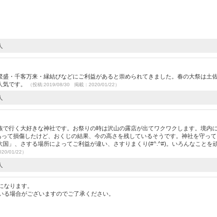
人
繁盛・千客万来・縁結びなどにご利益があると崇められてきました。春の大祭は土
人気です。
（投稿:2019/08/30 掲載：2020/01/22）
人
族で行く大好きな神社です。お祭りの時は沢山の露店が出てワクワクします。境内
にあって損傷したけど、おくじの結果、今の高さを残しているそうです。神社を守って
国」、さする場所によってご利益が違い、さすりまくり(#^.^#)。いろんなことを
20/01/22）
人
になります。
いる場合がございますのでご了承ください。