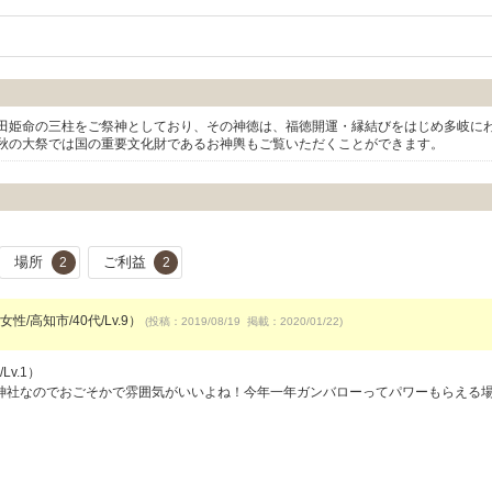
田姫命の三柱をご祭神としており、その神徳は、福徳開運・縁結びをはじめ多岐に
秋の大祭では国の重要文化財であるお神輿もご覧いただくことができます。
場所
ご利益
2
2
女性/高知市/40代/Lv.9）
(投稿：2019/08/19 掲載：2020/01/22)
Lv.1）
神社なのでおごそかで雰囲気がいいよね！今年一年ガンバローってパワーもらえる