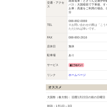
路面電車：とさでん交通伊野
交通・アクセ
バス：大国様前で下車後、す
ス
お車：高速をご利用の場合、伊
分
088-892-0069
TEL
※お問い合わせの際は「こう
ただければ幸いです。
FAX
088-893-2616
店休日
無休
駐車場
あり
サービス
リンク
ホームページ
オススメ
大国祭（春大祭)： 旧暦1月22日の前の日曜日
初詣：1月1日～3日