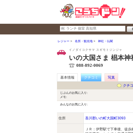
レジャー
名所・観光地
神社・仏閣
イノダイコクサマ スギモトジンジャ
いの大国さま 椙本神
088-892-0069
基本情報
クチコミ
写真
クチ
じぶんのお気に入り:
メモ:
みんなのお気に入り:
住所
吾川郡いの町大国町3093
ＪＲ：伊野駅で下車後、徒歩約