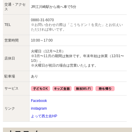
交通・アクセ
JR江川崎駅から南へ車で5分
ス
0880-31-6070
TEL
※お問い合わせの際は「こうちドン！を見た」とお伝えい
ただければ幸いです。
営業時間
10:00～17:00
火曜日（12月〜2月）
※3月〜11月の期間は無休です。年末年始は休業（12/31〜
店休日
1/3）。
※火曜日が祝日の場合は営業いたします。
駐車場
あり
サービス
Facebook
リンク
instagram
よって西土佐HP