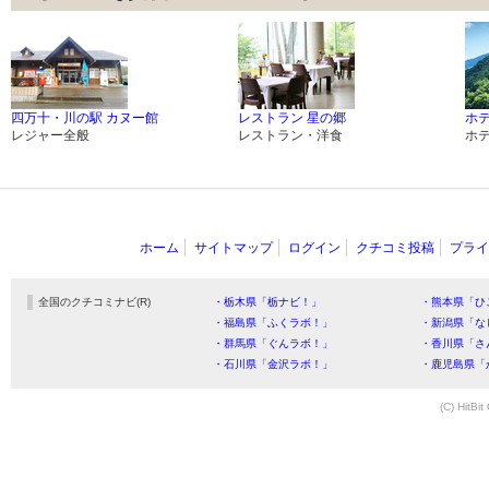
四万十・川の駅 カヌー館
レストラン 星の郷
ホテ
レジャー全般
レストラン・洋食
ホ
ホーム
サイトマップ
ログイン
クチコミ投稿
プライ
全国のクチコミナビ(R)
・栃木県「栃ナビ！」
・熊本県「ひ
・福島県「ふくラボ！」
・新潟県「な
・群馬県「ぐんラボ！」
・香川県「さ
・石川県「金沢ラボ！」
・鹿児島県「
(C) HitBit