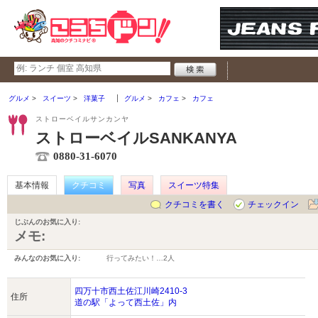
グルメ
スイーツ
洋菓子
グルメ
カフェ
カフェ
ストローベイルサンカンヤ
ストローベイルSANKANYA
0880-31-6070
基本情報
クチコミ
写真
スイーツ特集
クチコミを書く
チェックイン
じぶんのお気に入り:
メモ:
みんなのお気に入り:
行ってみたい！…
2人
四万十市西土佐江川崎2410-3
住所
道の駅「よって西土佐」内