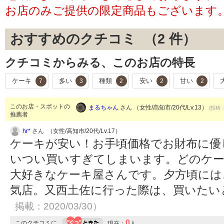
お店のみご提供の限定商品もございます
おすすめのクチコミ （
2
件）
クチコミからみる、このお店の特長
ケーキ
多い
種類
安い
甘い
7
3
2
2
2
このお店・スポットの
まるちゃん
さん （女性/高知市/20代/Lv.13）
(投稿：
推薦者
hr*
さん （女性/高知市/20代/Lv.17）
ケーキが安い！お手頃価格でお財布に優
いつい買いすぎてしまいます。どのケー
大好きなケーキ屋さんです。夕方頃には
気店。又西土佐に行った際は、買いたい
掲載：2020/03/30）
0
このクチコミに
現在：
人