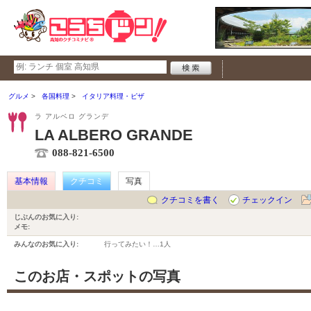
グルメ
各国料理
イタリア料理・ピザ
ラ アルベロ グランデ
LA ALBERO GRANDE
088-821-6500
基本情報
クチコミ
写真
クチコミを書く
チェックイン
じぶんのお気に入り:
メモ:
みんなのお気に入り:
行ってみたい！…
1人
このお店・スポットの写真