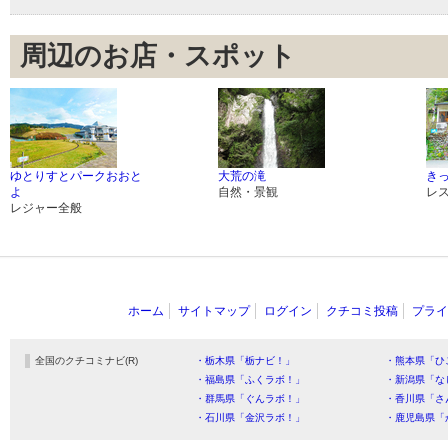
周辺のお店・スポット
ゆとりすとパークおおと
大荒の滝
き
よ
自然・景観
レ
レジャー全般
ホーム
サイトマップ
ログイン
クチコミ投稿
プライ
全国のクチコミナビ(R)
・栃木県「栃ナビ！」
・熊本県「ひ
・福島県「ふくラボ！」
・新潟県「な
・群馬県「ぐんラボ！」
・香川県「さ
・石川県「金沢ラボ！」
・鹿児島県「