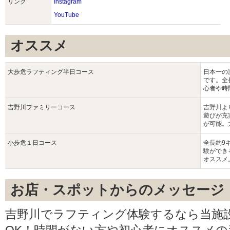
リンク
Instagram
YouTube
オススメ
大歩危ラフティング半日コース
日本一の
です。全
心者や時
吉野川ファミリーコース
吉野川よ
遊びが充
が可能。
小歩危１日コース
全長約9
験ができ
オススメ
お店・スポットからのメッセージ
吉野川でラフティング体験するなら当施設