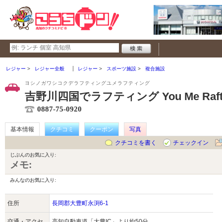
レジャー
レジャー全般
レジャー
スポーツ施設
複合施設
ヨシノガワシコクデラフティングユメラフティング
吉野川四国でラフティング You Me Raft
0887-75-0920
基本情報
クチコミ
クーポン
写真
クチコミを書く
チェックイン
じぶんのお気に入り:
メモ:
みんなのお気に入り:
住所
長岡郡大豊町永渕6-1
交通・アクセ
高知自動車道「大豊IC」より約50分