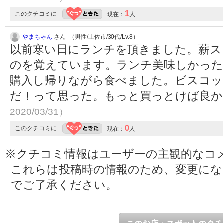
1
このクチコミに
現在：
人
やまちゃん
さん （男性/土佐市/30代/Lv.8）
以前寒い日にランチを頂きました。薪ス
のを覚えています。ランチ美味しかっ
購入し帰りながら食べました。ビスコッ
だ！って思った。もっと買っとけば良
2020/03/31）
0
このクチコミに
現在：
人
※クチコミ情報はユーザーの主観的なコ
これらは投稿時の情報のため、変更に
でご了承ください。