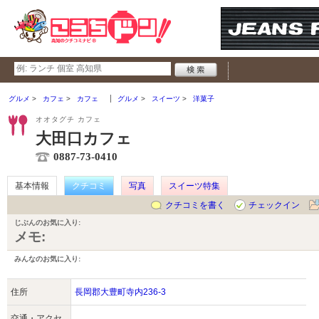
グルメ
カフェ
カフェ
グルメ
スイーツ
洋菓子
オオタグチ カフェ
大田口カフェ
0887-73-0410
基本情報
クチコミ
写真
スイーツ特集
クチコミを書く
チェックイン
じぶんのお気に入り:
メモ:
みんなのお気に入り:
住所
長岡郡大豊町寺内236-3
交通・アクセ