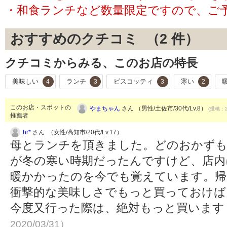
・和食ランチなど数量限定ですので、ご
おすすめのクチコミ （
2
件）
クチコミからみる、このお店の特長
美味しい
ランチ
ビスコッティ
寒い
4
3
3
2
このお店・スポットの
やまちゃん
さん （男性/土佐市/30代/Lv.8）
(投稿：2
推薦者
hr*
さん （女性/高知市/20代/Lv.17）
母とランチを頂きました。どのおかずも
が冬の寒い時期だったんですけど、店内
暖かかったのを今でも覚えています。帰
衝撃的な美味しさでもっと買っておけば
今度又行った際は、絶対もっと買います
2020/03/31）