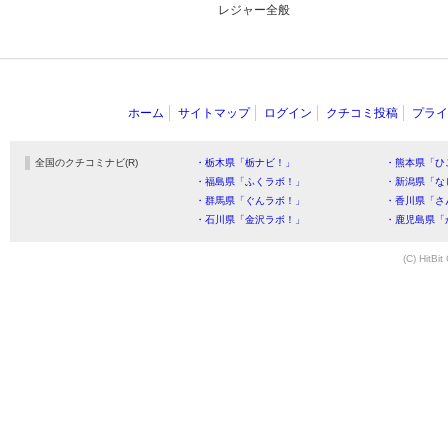
レジャー全般
ホーム
サイトマップ
ログイン
クチコミ投稿
プライ
全国のクチコミナビ(R)
・栃木県「栃ナビ！」
・熊本県「ひ
・福島県「ふくラボ！」
・新潟県「な
・群馬県「ぐんラボ！」
・香川県「さ
・石川県「金沢ラボ！」
・鹿児島県「
(C) HitBit