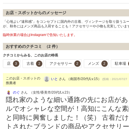
お店・スポットからのメッセージ
「心地よい“違和感”」をコンセプトに国内外の古着、ヴィンテージを取り扱うユ
が、秋冬にはメンズ商品も入荷することも！アクセサリーや小物も充実していま
臨時休業の場合はInstagramで告知いたします。
おすすめのクチコミ （
2
件）
クチコミからみる、このお店の特長
店
古着
アクセサリー
メンズ
駐車場
3
2
2
2
このお店・スポットの
いと
さん （南国市/20代/Lv.15）
(投稿：2021/07/27
推薦者
のぐ
さん （女性/香美市/20代/Lv.23）
隠れ家のような細い通路の先にお店があ
ルでオシャレな空間が！高知にこんな素
と同時に興奮しました！（笑） 古着だ
トされたブランドの商品やアクセサリー