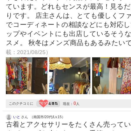
ています。どれもセンスが最高！見るだ
りです。 店主さんは、とても優しくフ
でコーディネートの相談などにも対応し
ップやイベントにも出店しているそうな
スメ。 秋冬はメンズ商品もあるみたい
載：2021/08/25）
0
このクチコミに
現在：
人
いと
さん （南国市/20代/Lv.15）
古着とアクセサリーをたくさん売って