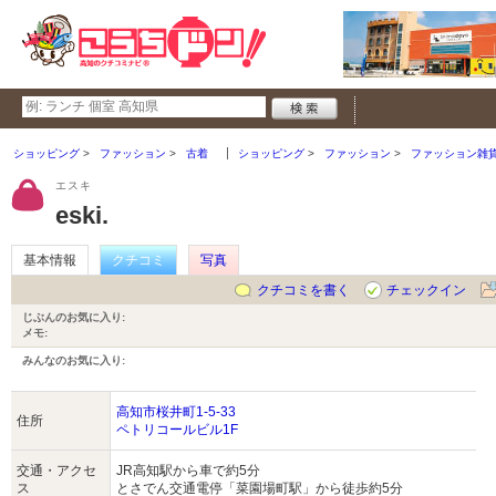
ショッピング
ファッション
古着
ショッピング
ファッション
ファッション雑
エスキ
eski.
基本情報
クチコミ
写真
クチコミを書く
チェックイン
じぶんのお気に入り:
メモ:
みんなのお気に入り:
高知市桜井町1-5-33
住所
ペトリコールビル1F
交通・アクセ
JR高知駅から車で約5分
ス
とさでん交通電停「菜園場町駅」から徒歩約5分