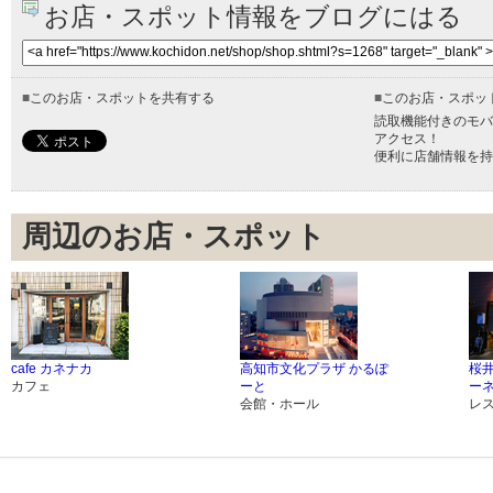
お店・スポット情報をブログにはる
■
このお店・スポットを共有する
■
このお店・スポッ
読取機能付きのモバ
アクセス！
便利に店舗情報を持
周辺のお店・スポット
cafe カネナカ
高知市文化プラザ かるぽ
桜
カフェ
ーと
ー
会館・ホール
レ