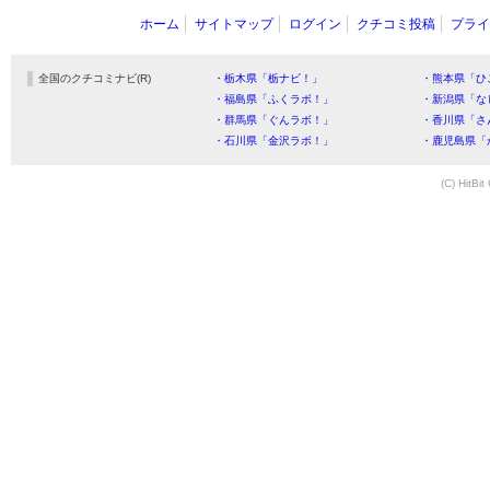
ホーム
サイトマップ
ログイン
クチコミ投稿
プライ
全国のクチコミナビ(R)
・栃木県「栃ナビ！」
・熊本県「ひ
・福島県「ふくラボ！」
・新潟県「な
・群馬県「ぐんラボ！」
・香川県「さ
・石川県「金沢ラボ！」
・鹿児島県「
(C) HitBit