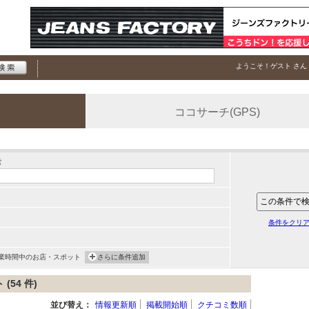
ようこそ！
ゲスト
さん
ココサーチ(GPS)
索
条件をクリ
業時間中のお店・スポット
さらに条件追加
54 件)
並び替え：
情報更新順
掲載開始順
クチコミ数順