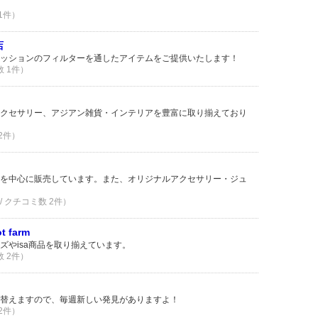
 1件）
店
ッションのフィルターを通したアイテムをご提供いたします！
数 1件）
クセサリー、アジアン雑貨・インテリアを豊富に取り揃えており
 2件）
を中心に販売しています。また、オリジナルアクセサリー・ジュ
/ クチコミ数 2件）
 farm
ズやisa商品を取り揃えています。
数 2件）
替えますので、毎週新しい発見がありますよ！
 2件）