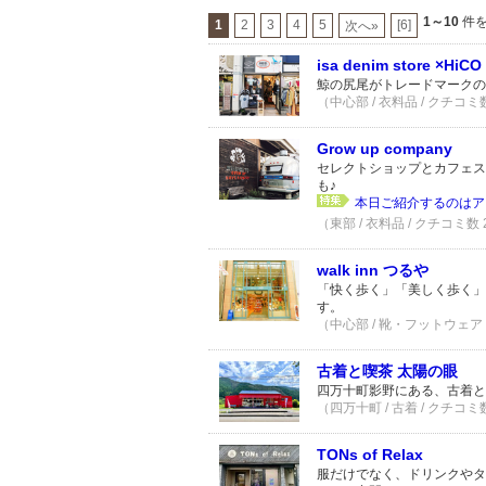
1～10
件を
1
2
3
4
5
[6]
次へ»
isa denim store ×HiCO
鯨の尻尾がトレードマークの
（中心部 / 衣料品 / クチコミ
Grow up company
セレクトショップとカフェス
も♪
本日ご紹介するのはアメ
（東部 / 衣料品 / クチコミ数
walk inn つるや
「快く歩く」「美しく歩く」
す。
（中心部 / 靴・フットウェア 
古着と喫茶 太陽の眼
四万十町影野にある、古着と
（四万十町 / 古着 / クチコミ
TONs of Relax
服だけでなく、ドリンクやタ