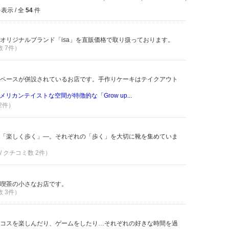
表示 / 全
54
件
オリジナルブランド「isa」を直販価格で取り扱っております。
数 7件）
ペースが併設されているお店です。手作りケーキはテイクアウト
リカンテイストな空間が特徴的な「Grow up...
 2件）
「楽しく歩く」―。それぞれの「歩く」を大切に靴を集めていま
/ クチコミ数 2件）
喫茶の小さなお店です。
数 3件）
コスを楽しんだり、ゲームをしたり…それぞれの好きな時間を過