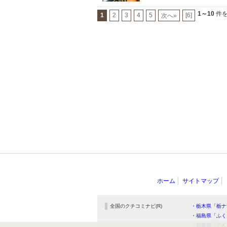
1～10
件を
1
2
3
4
5
[6]
次へ»
ホーム
サイトマップ
全国のクチコミナビ(R)
・栃木県「栃ナ
・福島県「ふく
・群馬県「ぐん