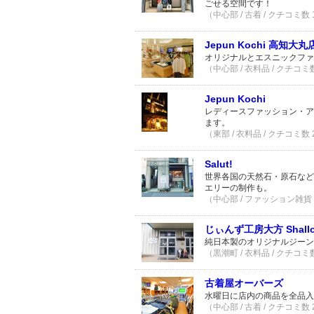
ごせる空間です！
（中心部 / 古着 / クチコミ数
Jepun Kochi 高知大丸
オリジナルとエスニックファ
（中心部 / 衣料品 / クチコミ
Jepun Kochi
レディースファッション・ア
ます。
（東部 / 衣料品 / クチコミ数
Salut!
世界各国の天然石・原石など
エリーの制作も。
（中心部 / ファッション雑貨 
じぃんず工房大方 Shallot
純日本製のオリジナルジーン
（黒潮町 / 衣料品 / クチコミ
古着屋オーバーズ
水曜日に店内の商品を全品入
（中心部 / 古着 / クチコミ数