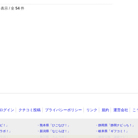
表示 / 全
54
件
ログイン
クチコミ投稿
プライバシーポリシー
リンク
規約
運営会社
こ
ビ！」
・熊本県「ひごなび！」
・静岡県「静岡ナビっち！」
ラボ！」
・新潟県「なじらぼ！」
・岐阜県「ギフコミ！」
ラボ！」
・香川県「さんラボ！」
・神奈川県「湘南ナビ！」