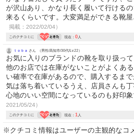
が沢山あり、かなり長く履いて行けるの
来るくらいです。大変満足ができる靴
掲載：2022/02/04）
0
このクチコミに
現在：
人
ｔｏｂａ
さん （男性/高知市/30代/Lv.22）
お気に入りのブランドの靴を取り扱って
他のお店では在庫がないことがよくある
い確率で在庫があるので、購入するまで
気は落ち着いているうえ、店員さんも丁
心地のいい空間になっているのも好印
2021/05/24）
1
このクチコミに
現在：
人
※クチコミ情報はユーザーの主観的なコ