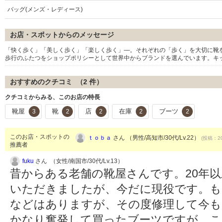
バッグ(メンズ・レディース)
お店・スポットからのメッセージ
「快く歩く」「美しく歩く」「楽しく歩く」―。それぞれの「歩く」を大切に靴
歩行のふたつをショップポリシーとして世界中からブランドを選んでいます。キ
おすすめのクチコミ （
2
件）
クチコミからみる、このお店の特長
靴屋
靴
店
在庫
ブーツ
3
2
2
2
2
このお店・スポットの
ｔｏｂａ
さん （男性/高知市/30代/Lv.22）
(投稿：20
推薦者
fuku
さん （女性/南国市/30代/Lv.13）
昔からある老舗の靴屋さんです。20年
いただきましたが、今だに現役です。も
などはありますが、その度修理して今も
かなり奮発して買ったブーツですが、こ