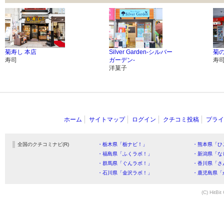
菊寿し 本店
Silver Garden-シルバー
菊の和
寿司
ガーデン-
寿
洋菓子
ホーム
サイトマップ
ログイン
クチコミ投稿
プライ
全国のクチコミナビ(R)
・栃木県「栃ナビ！」
・熊本県「ひ
・福島県「ふくラボ！」
・新潟県「な
・群馬県「ぐんラボ！」
・香川県「さ
・石川県「金沢ラボ！」
・鹿児島県「
(C) HitBit