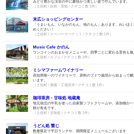
みどり豊かな渓谷の中に豪快かつ美しい姿で佇んでいます。
（土佐町 / 自然・景観 / クチコミ数 3件）
末広ショッピングセンター
「うまいもん、いなかのもん、地のもん」あります。れいほく
めください！
（土佐町 / スーパーマーケット / クチコミ数 1件）
Music Cafe かのん
ワンコインのおまかせメニューや、四季ごとに変わる景色も魅
（土佐町 / カフェ / クチコミ数 3件）
ミシマファームワイナリー
高知県唯一のワイナリーで、原料のブドウ栽培から始まって醸
います。
（土佐町 / 酒蔵・工場見学 / クチコミ数 1件）
珈琲茶房・甘味処 地蔵庵
地元嶺北の牛乳を使った自家製ソフトクリームや、添加物が一
餅が有名です。
（土佐町 / 甘味処 / クチコミ数 1件）
うどん処 繁じ
数量限定で平日ランチや、期間限定メニューもございます