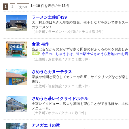
1～10
件を表示 / 全
13
件
1
2
次へ»
ラーメン土佐町439
大川村土佐はちきん地鶏や野菜、煮干しなどを炊いて作るスー
のラーメン！
（土佐町 / ラーメン・つけ麺 / クチコミ数 2件）
食堂 与作
当店は昔ながらのおかずが多く田舎のおふくろの味をお楽しみ
今日のこじゃうまは、道の駅土佐さめうら敷地内のお店「
（土佐町 / お食事処 / クチコミ数 3件）
さめうらカヌーテラス
家族や仲間と安心してカヌーやSUP、サイクリングなどが楽
併設。
（土佐町 / 複合施設 / クチコミ数 2件）
さめうら荘レイクサイドホテル
全室レイクビュー。広大な湖面を望むことができるほか、土佐
メニューも。
（土佐町 / ホテル / クチコミ数 1件）
アメガエリの滝