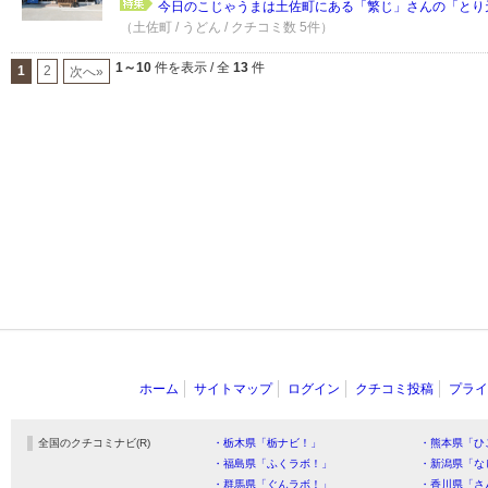
今日のこじゃうまは土佐町にある「繁じ」さんの「とり天
（土佐町 / うどん / クチコミ数 5件）
1～10
件を表示 / 全
13
件
1
2
次へ»
ホーム
サイトマップ
ログイン
クチコミ投稿
プライ
全国のクチコミナビ(R)
・栃木県「栃ナビ！」
・熊本県「ひ
・福島県「ふくラボ！」
・新潟県「な
・群馬県「ぐんラボ！」
・香川県「さ