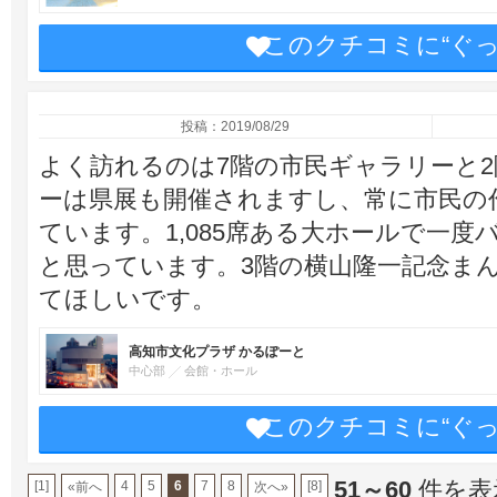
このクチコミに“ぐ
投稿：2019/08/29
よく訪れるのは7階の市民ギャラリーと
ーは県展も開催されますし、常に市民の
ています。1,085席ある大ホールで一
と思っています。3階の横山隆一記念ま
てほしいです。
高知市文化プラザ かるぽーと
中心部
会館・ホール
このクチコミに“ぐ
51～60
件を表示
[1]
4
5
6
7
8
[8]
«前へ
次へ»