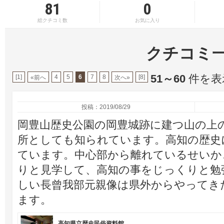
81
0
総クチコミ数
お気に入り
クチコミ
51～60
件を表示
[1]
4
5
6
7
8
[8]
«前へ
次へ»
投稿：2019/08/29
岡豊山歴史公園の岡豊城跡に建つ山の上
所としても知られています。高知の歴史
ています。中心部から離れているせいか
りと見学して、高知の事をじっくりと勉
しい長曾我部元親像は県外からやってき
ます。
高知県立歴史民俗資料館