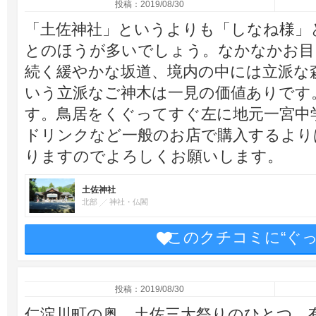
投稿：2019/08/30
「土佐神社」というよりも「しなね様」
とのほうが多いでしょう。なかなかお目
続く緩やかな坂道、境内の中には立派な
いう立派なご神木は一見の価値ありです
す。鳥居をくぐってすぐ左に地元一宮中学
ドリンクなど一般のお店で購入するより
りますのでよろしくお願いします。
土佐神社
北部
神社・仏閣
このクチコミに“ぐ
投稿：2019/08/30
仁淀川町の奥、土佐三大祭りのひとつ、