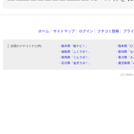
ホーム
サイトマップ
ログイン
クチコミ投稿
プライ
全国のクチコミナビ(R)
・栃木県「栃ナビ！」
・熊本県「ひ
・福島県「ふくラボ！」
・新潟県「な
・群馬県「ぐんラボ！」
・香川県「さ
・石川県「金沢ラボ！」
・鹿児島県「
(C) HitBit