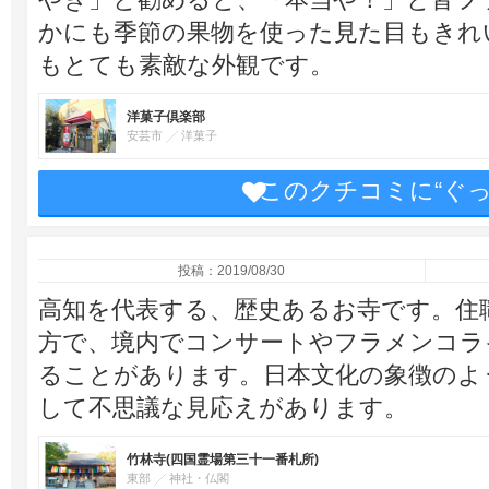
かにも季節の果物を使った見た目もきれ
もとても素敵な外観です。
洋菓子倶楽部
安芸市
洋菓子
このクチコミに“ぐ
投稿：2019/08/30
高知を代表する、歴史あるお寺です。住
方で、境内でコンサートやフラメンコラ
ることがあります。日本文化の象徴のよ
して不思議な見応えがあります。
竹林寺(四国霊場第三十一番札所)
東部
神社・仏閣