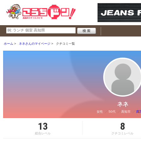
ホーム
ネネさんのマイページ
クチコミ一覧
ネネ
女性
50代
高知市
四
13
8
総合レベル
クチコミレベル