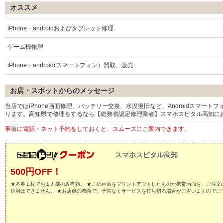
オススメ
iPhone・androidおよびタブレット修理
ゲーム機修理
iPhone・android(スマートフォン）買取、販売
お店・スポットからのメッセージ
当店ではiPhone画面修理、バッテリー交換、水没復旧など、Androidスマート
ります。高知県で修理をするなら【総務省認定修理業者】スマホスピタル高知に
事前に電話・ネット予約をしておくと、スムーズにご案内できます。
スマホスピタル高知
500円OFF！
★本券１枚でお１人様のみ有効。 ★この画面をプリントアウトしたものか携帯画面を、ご注文
併用はできません。 ★お店側の都合で、予告なくサービスを打ち切る場合がございますのでご