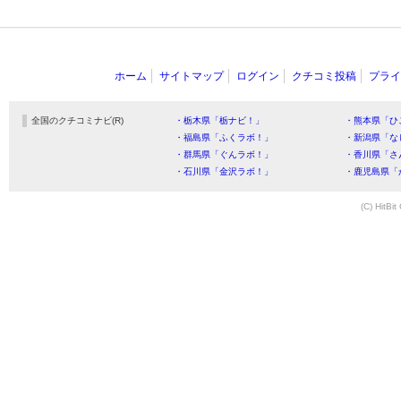
ホーム
サイトマップ
ログイン
クチコミ投稿
プライ
全国のクチコミナビ(R)
・栃木県「栃ナビ！」
・熊本県「ひ
・福島県「ふくラボ！」
・新潟県「な
・群馬県「ぐんラボ！」
・香川県「さ
・石川県「金沢ラボ！」
・鹿児島県「
(C) HitBit