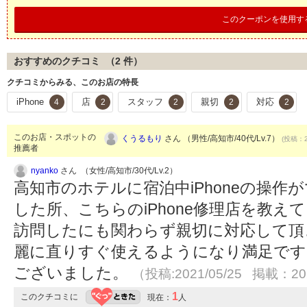
このクーポンを使用す
おすすめのクチコミ （
2
件）
クチコミからみる、このお店の特長
iPhone
店
スタッフ
親切
対応
4
2
2
2
2
このお店・スポットの
くうるもり
さん （男性/高知市/40代/Lv.7）
(投稿：2
推薦者
nyanko
さん （女性/高知市/30代/Lv.2）
高知市のホテルに宿泊中iPhoneの操
した所、こちらのiPhone修理店を教
訪問したにも関わらず親切に対応して頂き
麗に直りすぐ使えるようになり満足です
ございました。
（投稿:2021/05/25 掲載：202
1
このクチコミに
現在：
人