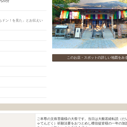
約20分
ちドン！を見た」とお伝えい
このお店・スポットの詳しい地図をみ
ご本尊の文殊菩薩様の大祭です。当日は大般若経転読（だ
ゃてんどく）祈願法要をおつとめし檀信徒皆様の一年の加