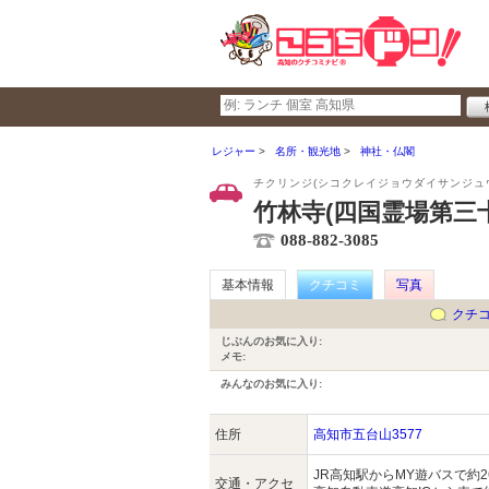
レジャー
名所・観光地
神社・仏閣
チクリンジ(シコクレイジョウダイサンジュ
竹林寺(四国霊場第三
088-882-3085
基本情報
クチコミ
写真
クチ
じぶんのお気に入り:
メモ:
みんなのお気に入り:
住所
高知市五台山3577
JR高知駅からMY遊バスで約2
交通・アクセ