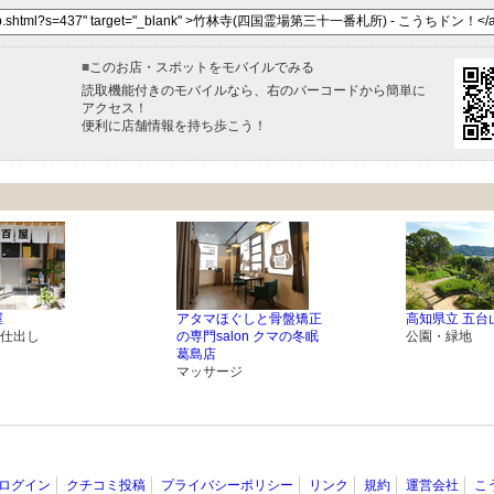
■
このお店・スポットをモバイルでみる
読取機能付きのモバイルなら、右のバーコードから簡単に
アクセス！
便利に店舗情報を持ち歩こう！
屋
アタマほぐしと骨盤矯正
高知県立 五台
仕出し
の専門salon クマの冬眠
公園・緑地
葛島店
マッサージ
ログイン
クチコミ投稿
プライバシーポリシー
リンク
規約
運営会社
こ