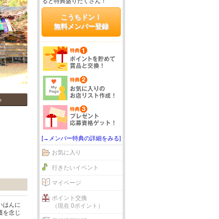
ると特典盛りだくさん！
こうちドン！
無料メンバー登録
る
[→メンバー特典の詳細をみる]
お気に入り
行きたいイベント
マイページ
ポイント交換
いはんに
（現在 0ポイント）
護を念じ