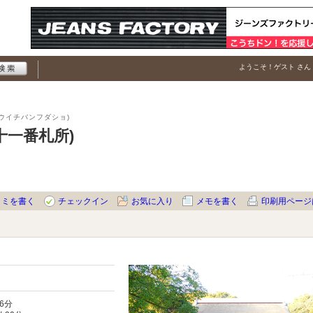
ようこそ！
ゲスト
さん
ウイチバンフダショ)
十一番札所)
コミを書く
チェックイン
お気に入り
メモを書く
印刷用ページ
6分