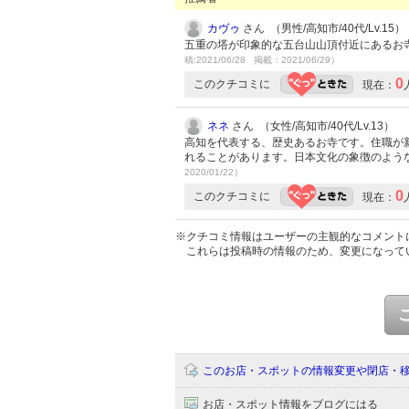
カヴゥ
さん （男性/高知市/40代/Lv.15）
五重の塔が印象的な五台山山頂付近にあるお
稿:2021/06/28 掲載：2021/06/29）
0
このクチコミに
現在：
ネネ
さん （女性/高知市/40代/Lv.13）
高知を代表する、歴史あるお寺です。住職が
れることがあります。日本文化の象徴のよう
2020/01/22）
0
このクチコミに
現在：
※クチコミ情報はユーザーの主観的なコメント
これらは投稿時の情報のため、変更になって
このお店・スポットの情報変更や閉店・
お店・スポット情報をブログにはる