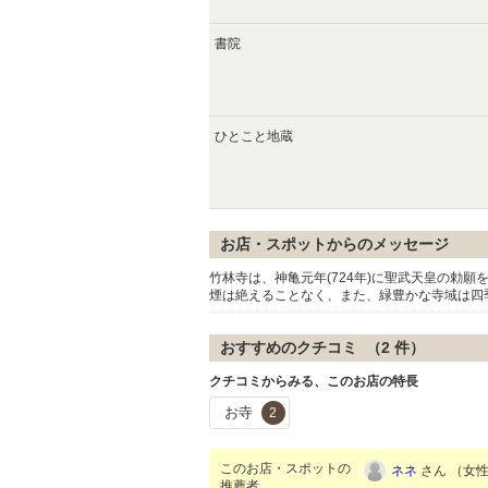
書院
ひとこと地蔵
お店・スポットからのメッセージ
竹林寺は、神亀元年(724年)に聖武天皇の勅
煙は絶えることなく、また、緑豊かな寺域は四
おすすめのクチコミ （
2
件）
クチコミからみる、このお店の特長
お寺
2
このお店・スポットの
ネネ
さん （女性/
推薦者