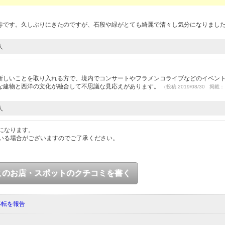
寺です。久しぶりにきたのですが、石段や緑がとても綺麗で清々し気分になりまし
人
新しいことを取り入れる方で、境内でコンサートやフラメンコライブなどのイベン
な建物と西洋の文化が融合して不思議な見応えがあります。
（投稿:2019/08/30 掲載：
人
になります。
いる場合がございますのでご了承ください。
このお店・スポットのクチコミを書く
移転を報告