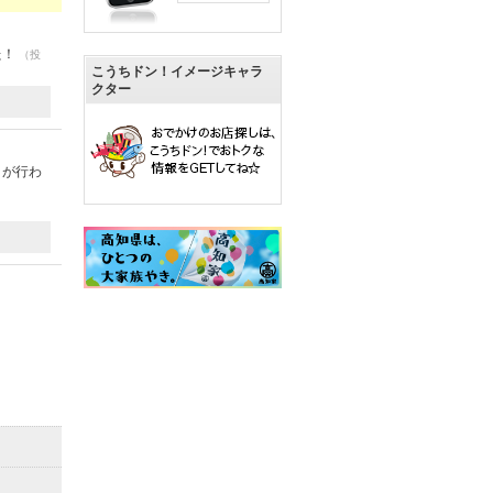
た！
（投
こうちドン！イメージキャラ
クター
トが行わ