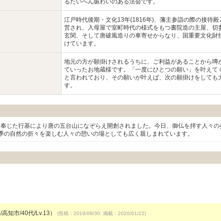
るたいへん賑わいのある法会です。
江戸時代後期・文化13年(1816年)、藩主参詣の際の接待
営され、入母屋で室町時代の様式をもつ書院造の主屋、切
玄関、そして唐破風造りの車寄せからなり、国重要文化財
けています。
地元の方が願掛けされるうちに、ご利益があることから噂
ていったお地蔵様です。「一度にひとつの願い」を叶えて
と言われており、その願いが叶えば、次の願掛けをしても
す。
願を奉じた行基により唐の五台山になぞらえ開創されました。今日、御仏を拝す人々の
季の自然の折々を楽しむ人々の憩いの場としても広く親しまれています。
高知市/40代/Lv.13）
(投稿：2019/08/30 掲載：2020/01/22)