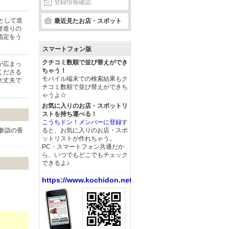
登録情報確認
殿として造
最近見たお店・スポット
妻造りの
指定をう
スマートフォン版
クチコミ数順で並び替えができ
が広まっ
ちゃう！
くださる
モバイル端末での検索結果もク
大丈夫で
チコミ数順で並び替えができち
ゃうよ☆
お気に入りのお店・スポットリ
ストを持ち運べる！
こうちドン！メンバーに登録
す
参詣の香
ると、お気に入りのお店・スポ
ットリストが作れちゃう。
PC・スマートフォン共通だか
ら、いつでもどこでもチェック
できるよ♪
https://www.kochidon.net/